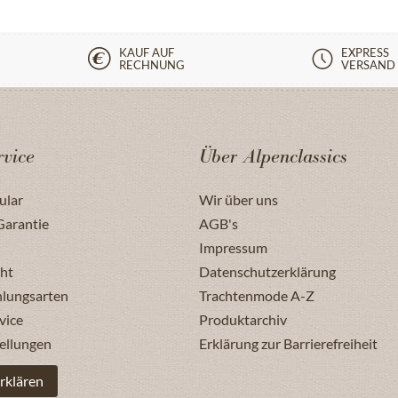
KAUF AUF
EXPRESS
RECHNUNG
VERSAND
vice
Über Alpenclassics
ular
Wir über uns
Garantie
AGB's
Impressum
ht
Datenschutzerklärung
hlungsarten
Trachtenmode A-Z
vice
Produktarchiv
ellungen
Erklärung zur Barrierefreiheit
rklären