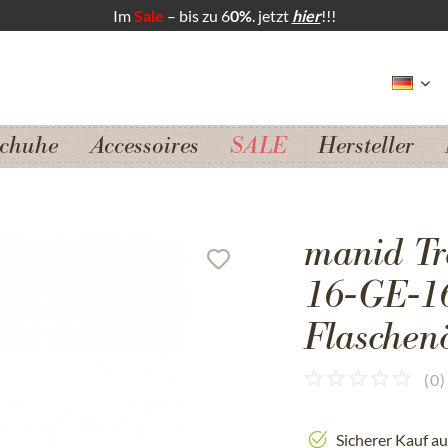
Im
Sale
– bis zu 6
0%
. jetzt
hier
!!!
chuhe
Accessoires
SALE
Hersteller
manid Tr
16-GE-16
Flaschenö
(
0
)
Sicherer Kauf a