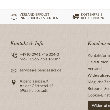
VERSAND ERFOLGT
KOSTENFREIE
INNERHALB 24 STUNDEN
RÜCKSENDUNG
Kontakt & Info
Kundenser
+49 (0)2941 746 304-0
Kontaktform
Mo.-Fr. von 9 bis 16 Uhr
Geld zurück 
Versand
service@alpenclassics.de
Widerrufsrec
Alpenclassics e.K.
Mögliche Za
An der Gärtnerei 12
Retouren Ser
59555
Lippstadt
Cookie-Einst
Widerruf e