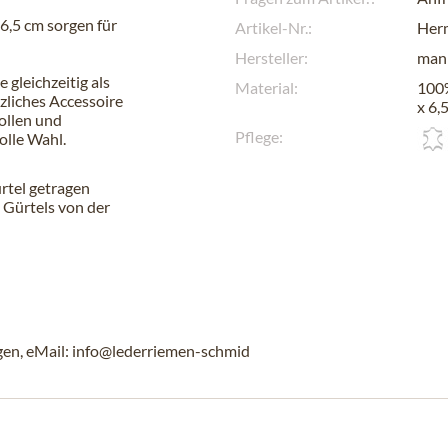
6,5 cm sorgen für
Artikel-Nr.:
Her
Hersteller:
man
 gleichzeitig als
Material:
100%
zliches Accessoire
x 6,
ollen und
Pflege:
tolle Wahl.
rtel getragen
 Gürtels von der
gen, eMail: info@lederriemen-schmid