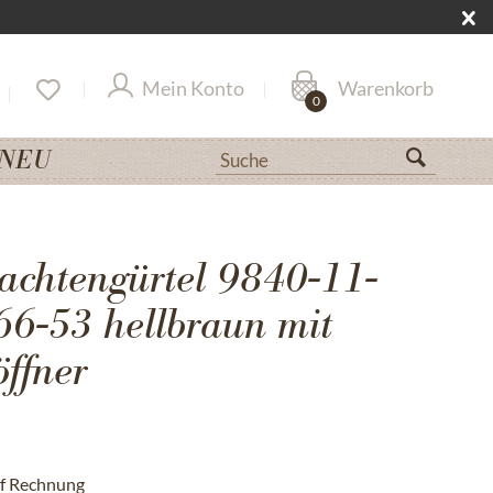
Mein Konto
Warenkorb
0
NEU
achtengürtel 9840-11-
6-53 hellbraun mit
ffner
uf Rechnung