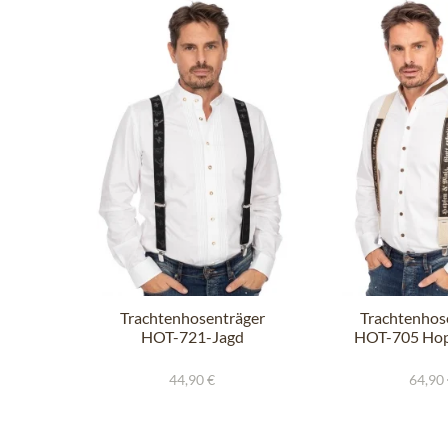
Trachtenhosenträger
Trachtenhos
HOT-721-Jagd
HOT-705 Hop
schwarz
44,90 €
64,90