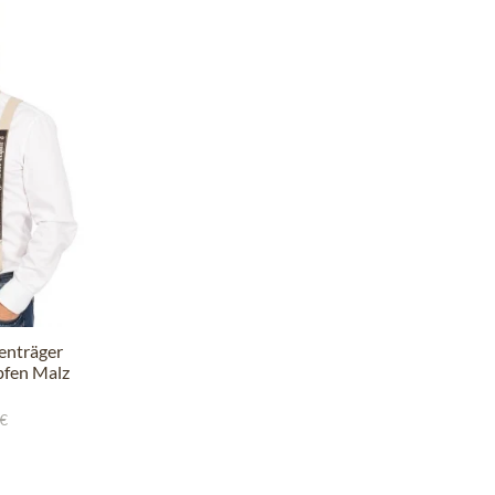
enträger
fen Malz
 €