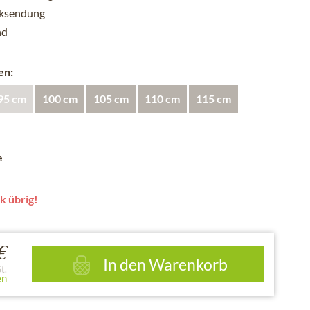
cksendung
nd
en:
95 cm
100 cm
105 cm
110 cm
115 cm
e
k übrig!
€
In den
Warenkorb
t.
en