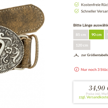
Kostenfreie Rü
Schneller Versa
Bitte Länge auswähl
85 cm
90 cm
120 cm
zur Größentabell
Nur noch 3 Stüc
34,90 
Preise inkl. MwS
zzgl. Versandkost