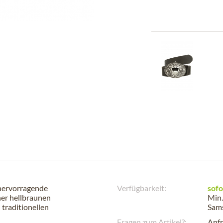
 hervorragende
Verfügbarkeit:
sofo
ner hellbraunen
Min.
 traditionellen
Sam
Fragen zum Artikel?:
Anfr