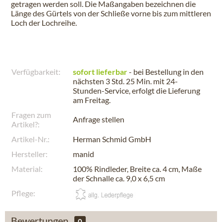
getragen werden soll. Die Maßangaben bezeichnen die
Länge des Gürtels von der Schließe vorne bis zum mittleren
Loch der Lochreihe.
Verfügbarkeit:
sofort lieferbar
- bei Bestellung in den
nächsten
3 Std. 25 Min.
mit 24-
Stunden-Service, erfolgt die Lieferung
am
Freitag
.
Fragen zum
Anfrage stellen
Artikel?:
Artikel-Nr.:
Herman Schmid GmbH
Hersteller:
manid
Material:
100% Rindleder, Breite ca. 4 cm, Maße
der Schnalle ca. 9,0 x 6,5 cm
Pflege:
Bewertungen
0