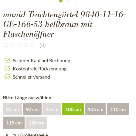
manid Trachtengürtel 9840-11-16-
GE-166-53 hellbraun mit
Flaschenöffner
(
0
)
Sicherer Kauf auf Rechnung
Kostenfreie Rücksendung
Schneller Versand
Bitte Länge auswählen:
85 cm
90 cm
95 cm
100 cm
105 cm
110 cm
115 cm
120 cm
zur Größentabelle