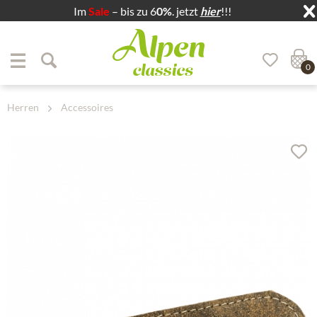
Im
Sale
– bis zu 6
0%
. jetzt
hier
!!!
Zum Menü springen
Zum Hauptbereich springen
0
Herren
Accessoires