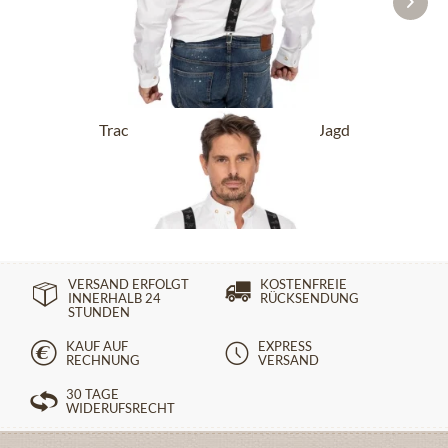
Trachtenhosenträger HOT-721-Jagd
schwarz
44,90 €
VERSAND ERFOLGT
KOSTENFREIE
INNERHALB 24
RÜCKSENDUNG
STUNDEN
KAUF AUF
EXPRESS
RECHNUNG
VERSAND
30 TAGE
WIDERUFSRECHT