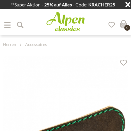
**Super Aktion -
25% auf Alles
- Code:
KRACHER25
Zum Menü springen
Zum Hauptbereich springen
0
Herren
Accessoires