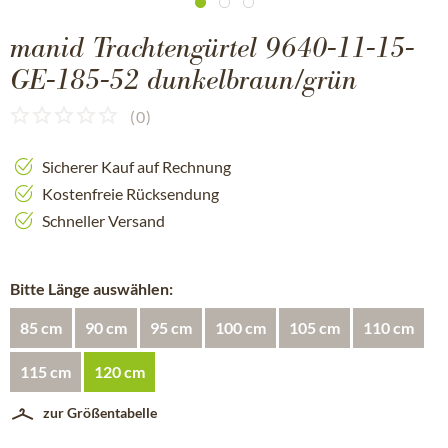
manid Trachtengürtel 9640-11-15-
GE-185-52 dunkelbraun/grün
(
0
)
Sicherer Kauf auf Rechnung
Kostenfreie Rücksendung
Schneller Versand
Bitte Länge auswählen:
85 cm
90 cm
95 cm
100 cm
105 cm
110 cm
115 cm
120 cm
zur Größentabelle