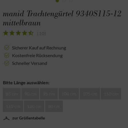
manid Trachtengürtel 9340S115-12
mittelbraun
(
10
)
Sicherer Kauf auf Rechnung
Kostenfreie Rücksendung
Schneller Versand
Bitte Länge auswählen:
85 cm
90 cm
95 cm
100 cm
105 cm
110 cm
115 cm
120 cm
80 cm
zur Größentabelle