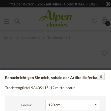
**Super Aktion -
25% auf Alles
- Code:
KRACHER25
Zum Menü springen
Zum Hauptbereich springen
0
Herren
Accessoires
Trachtengürtel
Benachrichtigen Sie mich, sobald der Artikel lieferbar ist.
Trachtengürtel 9340S115-12 mittelbraun
Größe: