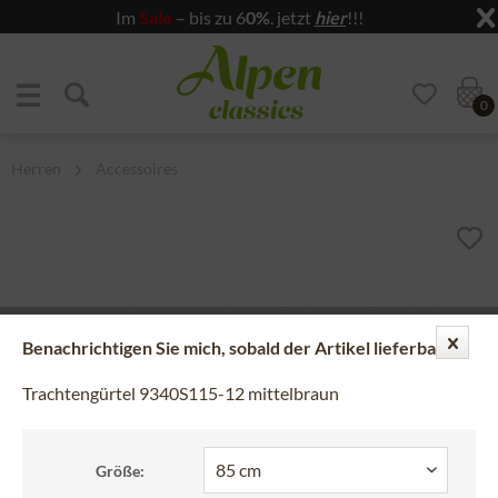
Im
Sale
– bis zu 6
0%
. jetzt
hier
!!!
Zum Menü springen
Zum Hauptbereich springen
0
Herren
Accessoires
Benachrichtigen Sie mich, sobald der Artikel lieferbar ist.
Trachtengürtel 9340S115-12 mittelbraun
Größe: