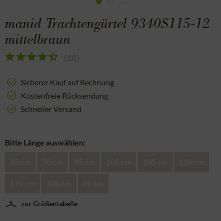
manid Trachtengürtel 9340S115-12
mittelbraun
(
10
)
Sicherer Kauf auf Rechnung
Kostenfreie Rücksendung
Schneller Versand
Bitte Länge auswählen:
85 cm
90 cm
95 cm
100 cm
105 cm
110 cm
115 cm
120 cm
80 cm
zur Größentabelle