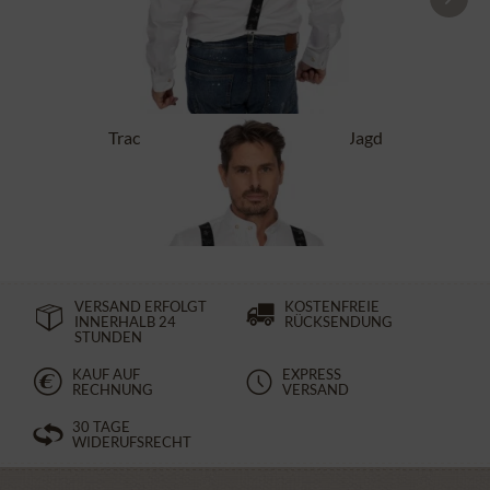
Trachtenhosenträger HOT-721-Jagd
schwarz
44,90 €
VERSAND ERFOLGT
KOSTENFREIE
INNERHALB 24
RÜCKSENDUNG
STUNDEN
KAUF AUF
EXPRESS
RECHNUNG
VERSAND
30 TAGE
WIDERUFSRECHT