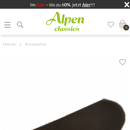
Im
Sale
– bis zu 6
0%
. jetzt
hier
!!!
Zum Menü springen
Zum Hauptbereich springen
0
Herren
Accessoires