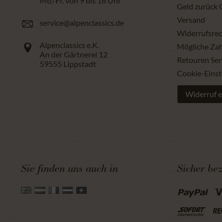
Mo.-Fr. von 9 bis 16 Uhr
Geld zurück 
Versand
service@alpenclassics.de
Widerrufsrec
Alpenclassics e.K.
Mögliche Za
An der Gärtnerei 12
Retouren Ser
59555
Lippstadt
Cookie-Einst
Widerruf e
Sie finden uns auch in
Sicher be