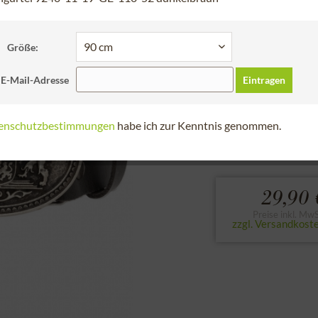
Schneller Versa
Bitte Länge auswähl
Größe:
85 cm
90 cm
 E-Mail-Adresse
Eintragen
120 cm
enschutzbestimmungen
habe ich zur Kenntnis genommen.
zur Größentabell
29,90 
Preise inkl. MwS
zzgl. Versandkost