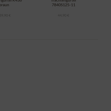
braun
7840S125-11
dunkelbraun
39,90 €
44,90 €