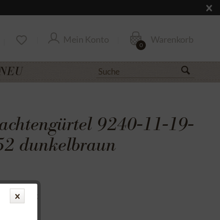
Mein Konto
Warenkorb
0
NEU
achtengürtel 9240-11-19-
52 dunkelbraun
uf Rechnung
cksendung