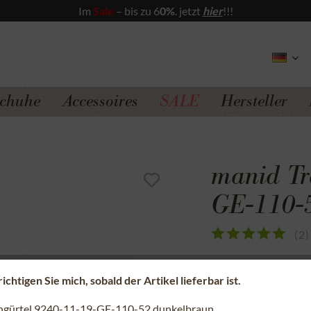
Im
Sale
– bis zu 6
0%
. jetzt
hier
!!!
chuhe
Accessoires
SALE
Hersteller
manid Tr
GE-110-
(
2
)
Sicherer Kauf a
chtigen Sie mich, sobald der Artikel lieferbar ist.
Kostenfreie Rü
ngürtel 9240-11-19-GE-110-52 dunkelbraun