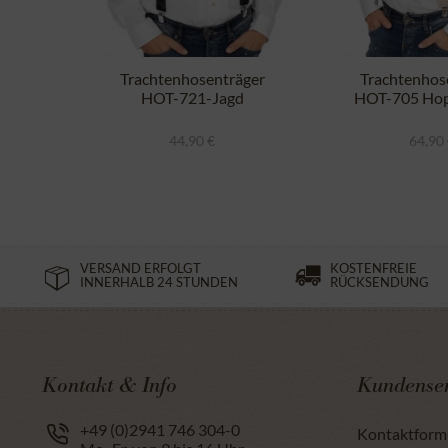
Trachtenhosenträger
Trachtenhos
HOT-721-Jagd
HOT-705 Hop
schwarz
44,90 €
64,90
VERSAND ERFOLGT
KOSTENFREIE
INNERHALB 24 STUNDEN
RÜCKSENDUNG
Kontakt & Info
Kundenser
+49 (0)2941 746 304-0
Kontaktform