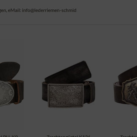
gen, eMail: info@lederriemen-schmid
el RU-K9-
Trachtengürtel K136
Trachte