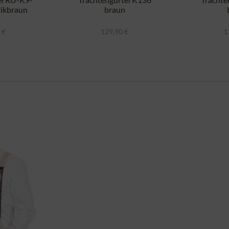
tikbraun
braun
 €
129,90 €
1