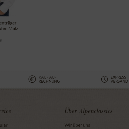
enträger
fen Malz
 €
KAUF AUF
EXPRESS
RECHNUNG
VERSAND
vice
Über Alpenclassics
ular
Wir über uns