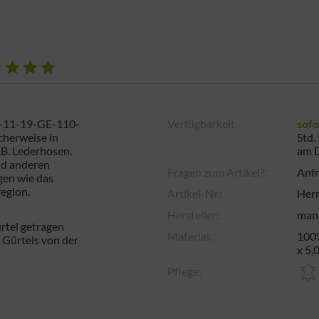
0-11-19-GE-110-
Verfügbarkeit:
sofo
scherweise in
Std.
.B. Lederhosen.
am
nd anderen
Fragen zum Artikel?:
Anfr
ngen wie das
region.
Artikel-Nr.:
Her
Hersteller:
man
rtel getragen
Material:
100%
 Gürtels von der
x 5,
Pflege: