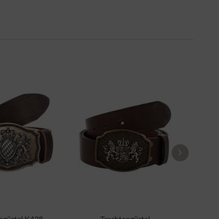
ngürtel K438
Trachtengürtel