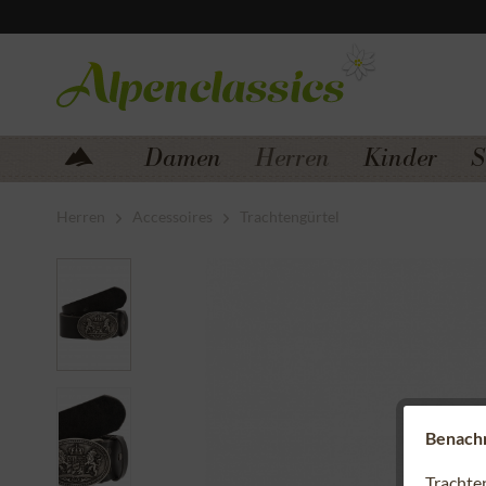
Zum Menü springen
Zum Hauptbereich springen
Damen
Herren
Kinder
S
Herren
Accessoires
Trachtengürtel
Benachri
Trachte