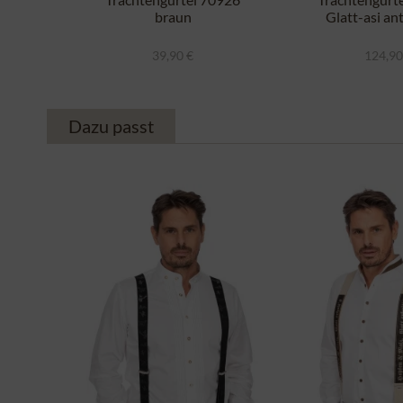
braun
Glatt-asi an
39,90 €
124,90
Dazu passt