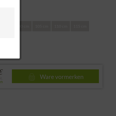
nd
en:
95 cm
100 cm
105 cm
110 cm
115 cm
e
€
Ware vormerken
t.
en