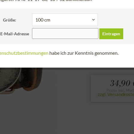
Schneller Versa
Bitte Länge auswähl
Größe:
85 cm
90 cm
 E-Mail-Adresse
Eintragen
120 cm
enschutzbestimmungen
habe ich zur Kenntnis genommen.
zur Größentabell
34,90 
Preise inkl. MwS
zzgl. Versandkost