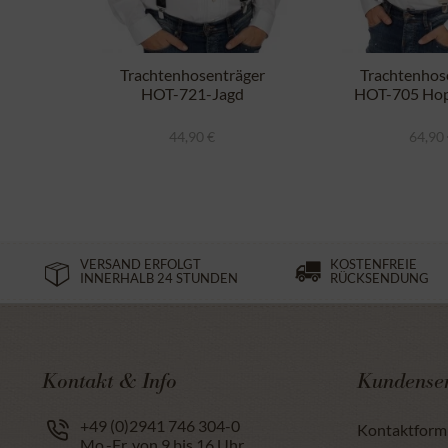
Trachtenhosenträger
Trachtenhos
HOT-721-Jagd
HOT-705 Hop
schwarz
44,90 €
64,90
VERSAND ERFOLGT
KOSTENFREIE
INNERHALB 24 STUNDEN
RÜCKSENDUNG
Kontakt & Info
Kundenser
+49 (0)2941 746 304-0
Kontaktform
Mo.-Fr. von 9 bis 16 Uhr