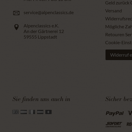
Geld zurück 
Versand
service@alpenclassics.de
Widerrufsrec
Alpenclassics e.K.
Mögliche Za
An der Gärtnerei 12
Retouren Ser
59555
Lippstadt
Cookie-Einst
Widerruf e
Sie finden uns auch in
Sicher be