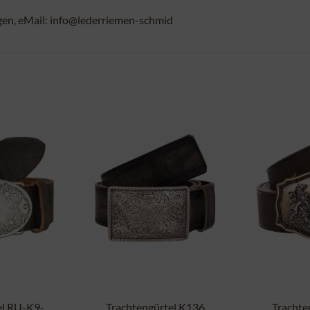
gen, eMail: info@lederriemen-schmid
el RU-K9-
Trachtengürtel K136
Trachte