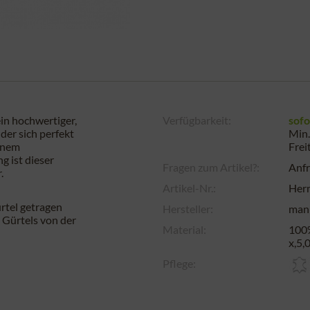
in hochwertiger,
Verfügbarkeit:
sofo
der sich perfekt
Min.
einem
Frei
g ist dieser
Fragen zum Artikel?:
Anfr
.
Artikel-Nr.:
Her
rtel getragen
Hersteller:
man
 Gürtels von der
Material:
100%
x,5,
Pflege: