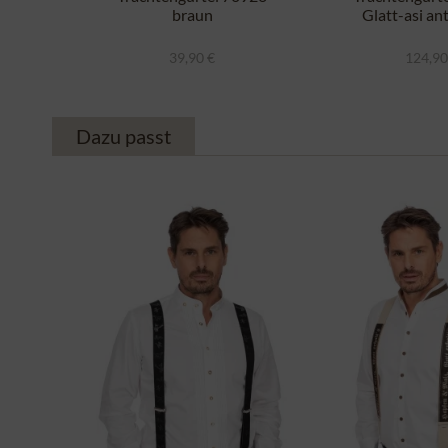
braun
Glatt-asi an
39,90 €
124,90
Dazu passt