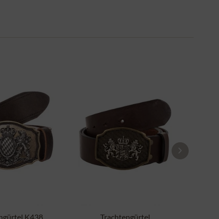
ngürtel K438
Trachtengürtel