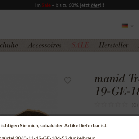
Im
Sale
– bis zu 6
0%
. jetzt
hier
!!!
chuhe
Accessoires
SALE
Hersteller
manid Tr
19-GE-1
(
0
)
Sicherer Kauf a
chtigen Sie mich, sobald der Artikel lieferbar ist.
Kostenfreie Rü
ngürtel 9040-11-19-GE-184-52 dunkelbraun