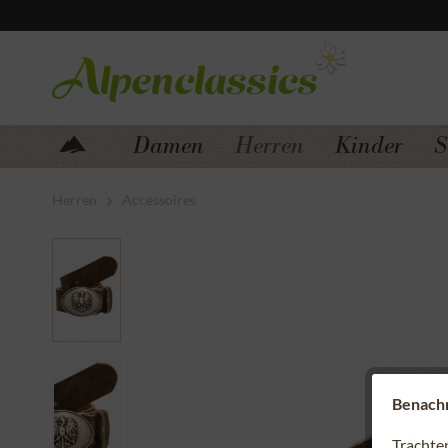
Zum Menü springen
Zum Hauptbereich springen
Damen
Herren
Kinder
S
Herren
Accessoires
Benachri
Trachte