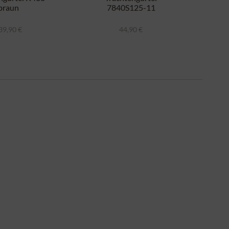
braun
7840S125-11
dunkelbraun
39,90 €
44,90 €