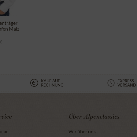
enträger
fen Malz
 €
KAUF AUF
EXPRESS
RECHNUNG
VERSAND
vice
Über Alpenclassics
ular
Wir über uns