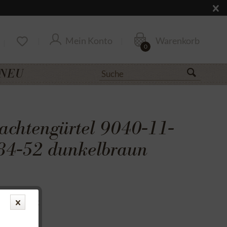
Mein Konto
Warenkorb
0
NEU
achtengürtel 9040-11-
84-52 dunkelbraun
uf Rechnung
cksendung