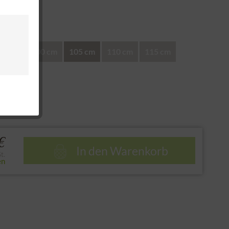
nd
en:
95 cm
100 cm
105 cm
110 cm
115 cm
e
€
In den
Warenkorb
t.
en