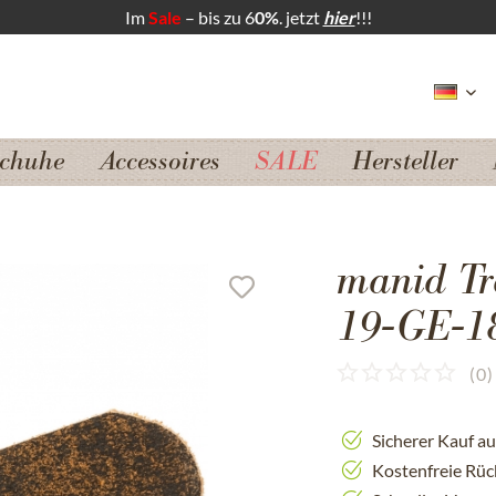
Im
Sale
– bis zu 6
0%
. jetzt
hier
!!!
chuhe
Accessoires
SALE
Hersteller
manid Tr
19-GE-1
(
0
)
Sicherer Kauf a
Kostenfreie Rü