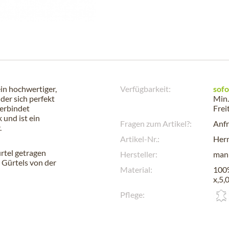
in hochwertiger,
Verfügbarkeit:
sofo
der sich perfekt
Min.
verbindet
Frei
 und ist ein
Fragen zum Artikel?:
Anfr
.
Artikel-Nr.:
Her
rtel getragen
Hersteller:
man
 Gürtels von der
Material:
100%
x,5,
Pflege: