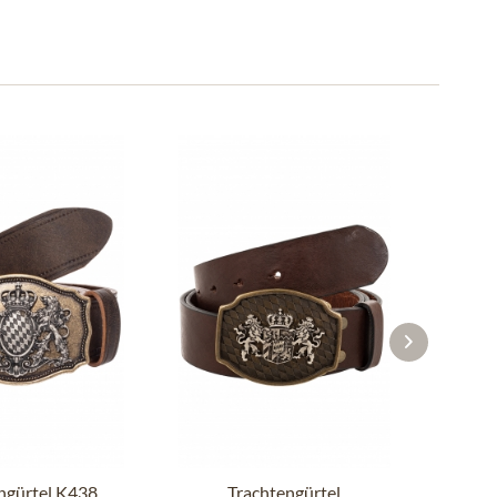
ngürtel K438
Trachtengürtel