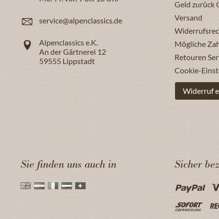
Geld zurück 
Versand
service@alpenclassics.de
Widerrufsrec
Alpenclassics e.K.
Mögliche Za
An der Gärtnerei 12
Retouren Ser
59555
Lippstadt
Cookie-Einst
Widerruf e
Sie finden uns auch in
Sicher be