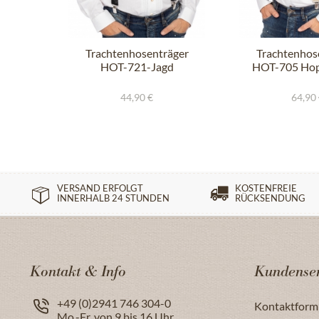
Trachtenhosenträger
Trachtenhos
HOT-721-Jagd
HOT-705 Hop
schwarz
44,90 €
64,90
VERSAND ERFOLGT
KOSTENFREIE
INNERHALB 24 STUNDEN
RÜCKSENDUNG
Kontakt & Info
Kundenser
+49 (0)2941 746 304-0
Kontaktform
Mo.-Fr. von 9 bis 16 Uhr