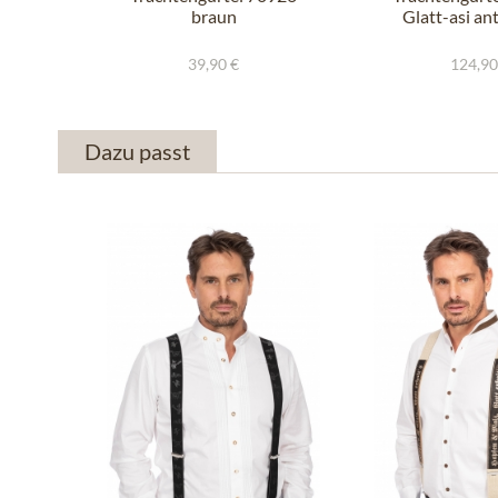
braun
Glatt-asi an
39,90 €
124,90
Dazu passt