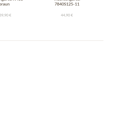
braun
7840S125-11
dunkelbraun
39,90 €
44,90 €