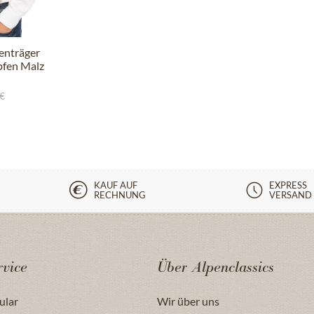
enträger
fen Malz
 €
KAUF AUF
EXPRESS
RECHNUNG
VERSAND
vice
Über Alpenclassics
ular
Wir über uns