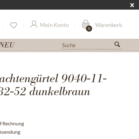
Mein Konto
Warenkorb
0
NEU
achtengürtel 9040-11-
82-52 dunkelbraun
uf Rechnung
cksendung