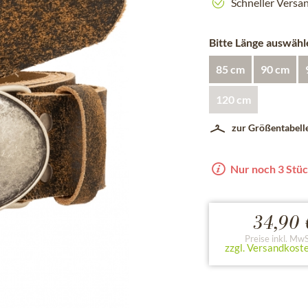
Schneller Versa
Bitte Länge auswähl
85 cm
90 cm
120 cm
zur Größentabell
Nur noch 3 Stüc
34,90 
Preise inkl. MwS
zzgl. Versandkost