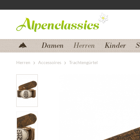
Zum Menü springen
Zum Hauptbereich springen
Damen
Herren
Kinder
S
Herren
Accessoires
Trachtengürtel