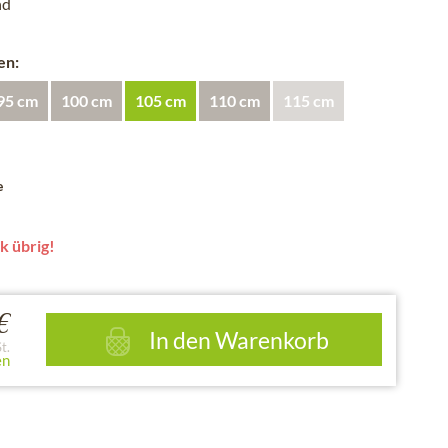
nd
en:
95 cm
100 cm
105 cm
110 cm
115 cm
e
k übrig!
€
In den
Warenkorb
t.
en