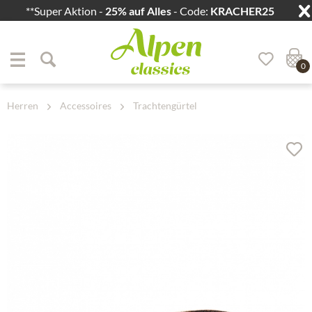
**Super Aktion -
25% auf Alles
- Code:
KRACHER25
Zum Menü springen
Zum Hauptbereich springen
0
Herren
Accessoires
Trachtengürtel