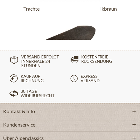
Trachtengürtel RU-K9-Glatt-asi antikbraun
124,90 €
VERSAND ERFOLGT
KOSTENFREIE
INNERHALB 24
RÜCKSENDUNG
STUNDEN
KAUF AUF
EXPRESS
RECHNUNG
VERSAND
30 TAGE
WIDERUFSRECHT
Kontakt & Info
Kundenservice
Über Alpenclassics