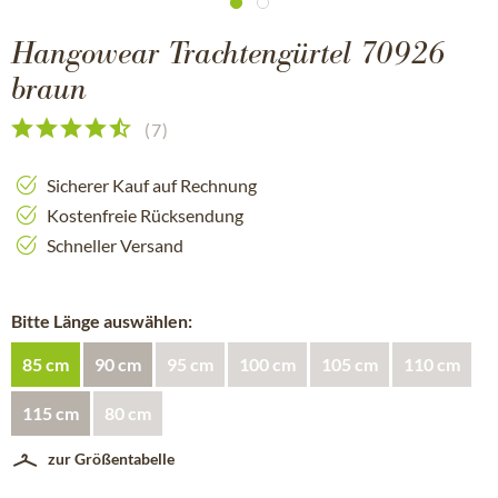
Hangowear Trachtengürtel 70926
braun
(
7
)
Sicherer Kauf auf Rechnung
Kostenfreie Rücksendung
Schneller Versand
Bitte Länge auswählen:
85 cm
90 cm
95 cm
100 cm
105 cm
110 cm
115 cm
80 cm
zur Größentabelle