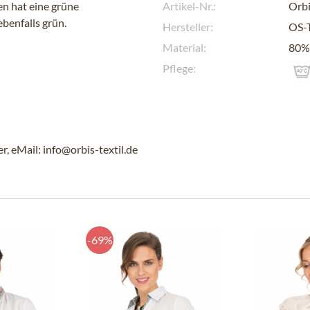
n hat eine grüne
Artikel-Nr.:
Orbi
ebenfalls grün.
Hersteller:
OS-
Material:
80%
Pflege:
, eMail: info@orbis-textil.de
-69%