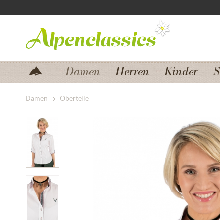
Zum Menü springen
Zum Hauptbereich springen
Damen
Herren
Kinder
S
Damen
Oberteile