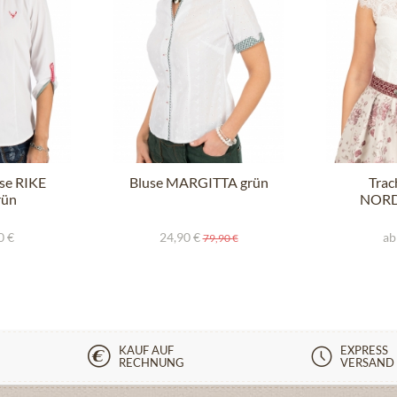
se RIKE
Bluse MARGITTA grün
Trac
rün
NORD
o
0 €
24,90 €
ab
79,90 €
KAUF AUF
EXPRESS
RECHNUNG
VERSAND