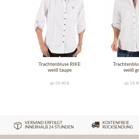
Trachtenbluse RIKE
Trachtenblu
weiß taupe
weiß g
ab 59,90 €
ab 59,9
VERSAND ERFOLGT
KOSTENFREIE
INNERHALB 24 STUNDEN
RÜCKSENDUNG