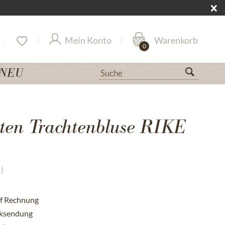
Mein Konto
Warenkorb
0
NEU
ten Trachtenbluse RIKE
2
)
uf Rechnung
cksendung