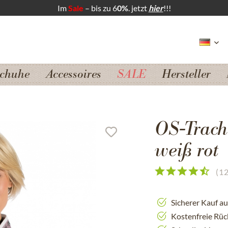
Im
Sale
– bis zu 6
0%
. jetzt
hier
!!!
chuhe
Accessoires
SALE
Hersteller
OS-Trach
weiß rot
(
1
Sicherer Kauf a
Kostenfreie Rü