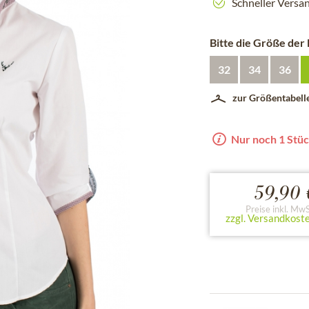
Schneller Versa
Bitte die Größe der
32
34
36
zur Größentabell
Nur noch 1 Stüc
59,90 
Preise inkl. MwS
zzgl. Versandkost