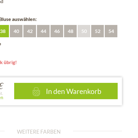
nd
 Bluse auswählen:
38
40
42
44
46
48
50
52
54
e
k übrig!
€
In den
Warenkorb
t.
en
WEITERE FARBEN