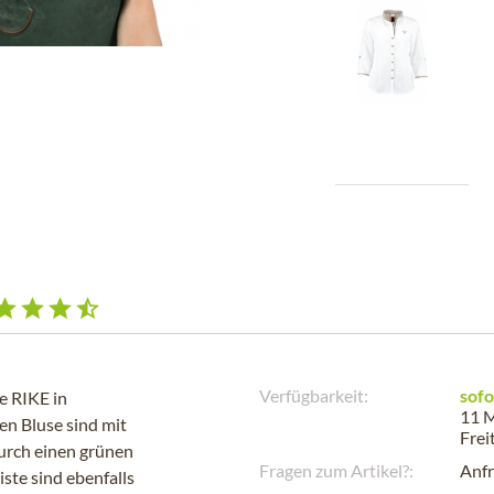
Verfügbarkeit:
sofo
e RIKE in
11 M
en Bluse sind mit
Frei
durch einen grünen
Fragen zum Artikel?:
Anfr
ste sind ebenfalls