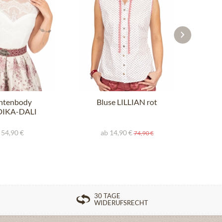
htenbody
Bluse LILLIAN rot
B
IKA-DALI
ffwhite
 54,90 €
ab 14,90 €
74,90 €
30 TAGE
WIDERUFSRECHT