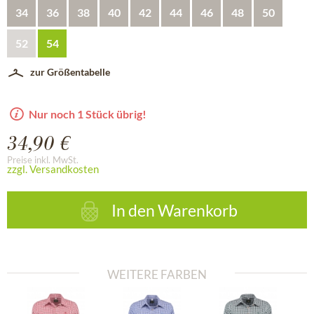
34
36
38
40
42
44
46
48
50
52
54
zur Größentabelle
Nur noch 1 Stück übrig!
34,90 €
Preise inkl. MwSt.
zzgl. Versandkosten
In den
Warenkorb
WEITERE FARBEN