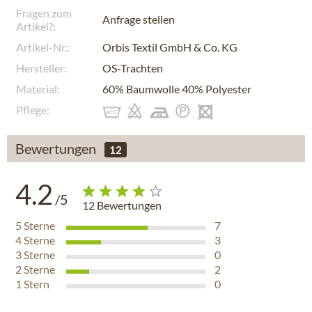
Fragen zum
Anfrage stellen
Artikel?:
Artikel-Nr.:
Orbis Textil GmbH & Co. KG
Hersteller:
OS-Trachten
Material:
60% Baumwolle 40% Polyester
Pflege:
Bewertungen
12
4.2
/5
12
Bewertungen
5
Sterne
7
4
Sterne
3
3
Sterne
0
2
Sterne
2
1
Stern
0