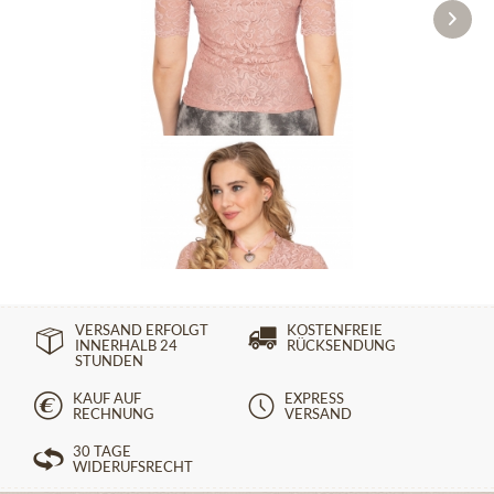
Bluse ARKTIS rosa
59,90 €
79,90 €
VERSAND ERFOLGT
KOSTENFREIE
INNERHALB 24
RÜCKSENDUNG
STUNDEN
KAUF AUF
EXPRESS
RECHNUNG
VERSAND
30 TAGE
WIDERUFSRECHT