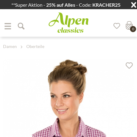
**Super Aktion -
25% auf Alles
- Code:
KRACHER25
Zum Menü springen
Zum Hauptbereich springen
0
Damen
Oberteile