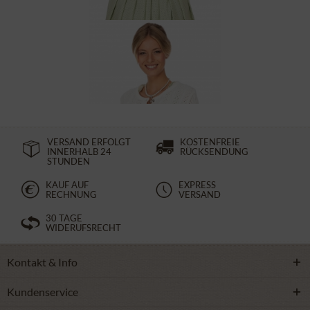
Strickjacke NEUSTADT ecru
ab 69,90 €
VERSAND ERFOLGT
KOSTENFREIE
INNERHALB 24
RÜCKSENDUNG
STUNDEN
KAUF AUF
EXPRESS
RECHNUNG
VERSAND
30 TAGE
WIDERUFSRECHT
Kontakt & Info
Kundenservice