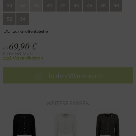
34
36
38
40
42
44
46
48
50
52
54
zur Größentabelle
69,90 €
ab
Preise inkl. MwSt.
zzgl. Versandkosten
In den
Warenkorb
WEITERE FARBEN