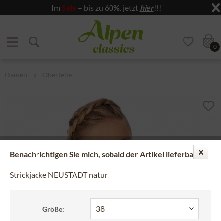
Im
Sale
– bis zu 6
0%
. jetzt
hier
!!!
Zum Menü springen
Zum Hauptbereich springen
0
Damen
Oberteile
Benachrichtigen Sie mich, sobald der Artikel lieferbar ist.
Strickjacke NEUSTADT natur
Größe: