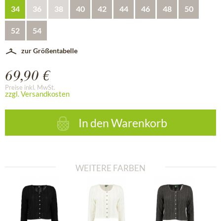
34
36
38
40
42
44
46
48
50
52
54
zur Größentabelle
69,90 €
Preise inkl. MwSt.
zzgl. Versandkosten
In den
Warenkorb
WEITERE FARBEN