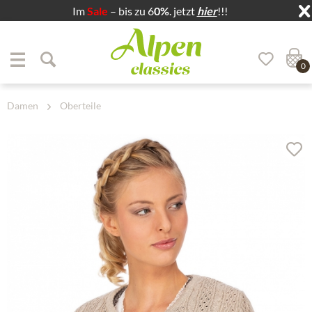
Im
Sale
– bis zu 6
0%
. jetzt
hier
!!!
Zum Menü springen
Zum Hauptbereich springen
0
Damen
Oberteile