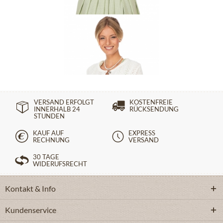
Strickjacke NEUSTADT ecru
ab 69,90 €
VERSAND ERFOLGT
KOSTENFREIE
INNERHALB 24
RÜCKSENDUNG
STUNDEN
KAUF AUF
EXPRESS
RECHNUNG
VERSAND
30 TAGE
WIDERUFSRECHT
Kontakt & Info
Kundenservice