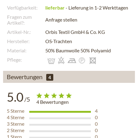
Verfügbarkeit:
lieferbar
- Lieferung in 1-2 Werkttagen
Fragen zum
Anfrage stellen
Artikel?:
Artikel-Nr.:
Orbis Textil GmbH & Co. KG
Hersteller:
OS-Trachten
Material:
50% Baumwolle 50% Polyamid
Pflege:
Bewertungen
4
5.0
/5
4
Bewertungen
5
Sterne
4
4
Sterne
0
3
Sterne
0
2
Sterne
0
1
Stern
0