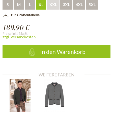
S
M
L
XL
XXL
3XL
4XL
5XL
zur Größentabelle
189,90 €
Preise inkl. MwSt.
zzgl. Versandkosten
In den
Warenkorb
WEITERE FARBEN