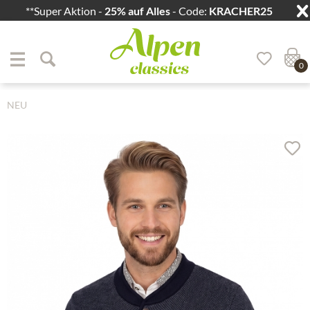
**Super Aktion -
25% auf Alles
- Code:
KRACHER25
Zum Menü springen
Zum Hauptbereich springen
0
NEU