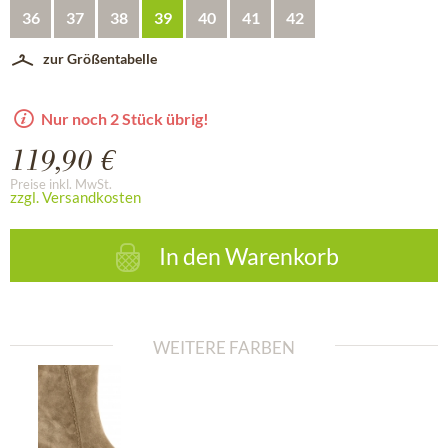
36
37
38
39
40
41
42
zur Größentabelle
Nur noch 2 Stück übrig!
119,90 €
Preise inkl. MwSt.
zzgl. Versandkosten
In den
Warenkorb
WEITERE FARBEN