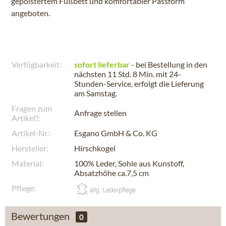
gepolstertem Fußbett und komfortabler Passform
angeboten.
Verfügbarkeit:
sofort lieferbar
- bei Bestellung in den
nächsten
11 Std. 8 Min.
mit 24-
Stunden-Service, erfolgt die Lieferung
am
Samstag
.
Fragen zum
Anfrage stellen
Artikel?:
Artikel-Nr.:
Esgano GmbH & Co. KG
Hersteller:
Hirschkogel
Material:
100% Leder, Sohle aus Kunstoff,
Absatzhöhe ca.7,5 cm
Pflege:
Bewertungen
0