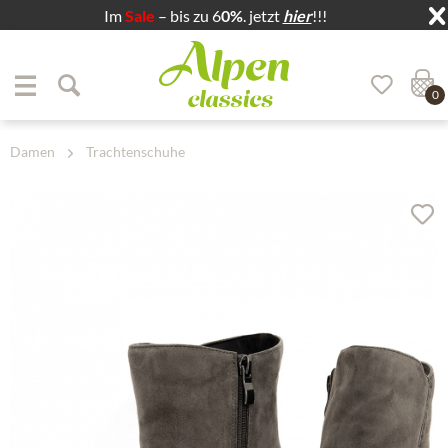
Im
Sale
– bis zu 6
0%
. jetzt
hier
!!!
Zum Menü springen
Zum Hauptbereich springen
0
Damen
Trachtenschuhe