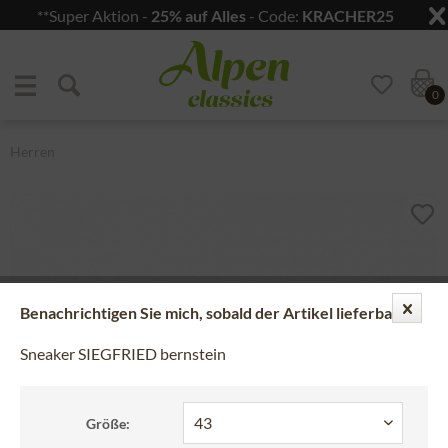
**Super Aktion -
25% auf Alles
- Code:
KRACHER25
Zum Menü springen
Zum Hauptbereich springen
0
Herren
Benachrichtigen Sie mich, sobald der Artikel lieferbar ist.
Sneaker SIEGFRIED bernstein
Größe: