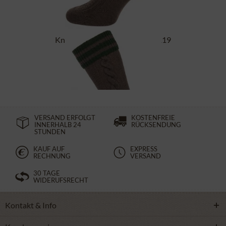
Kniebundstrümpfe L8995R-1119
mittelbraun tanne
24,90 €
VERSAND ERFOLGT
KOSTENFREIE
INNERHALB 24
RÜCKSENDUNG
STUNDEN
KAUF AUF
EXPRESS
RECHNUNG
VERSAND
30 TAGE
WIDERUFSRECHT
Kontakt & Info