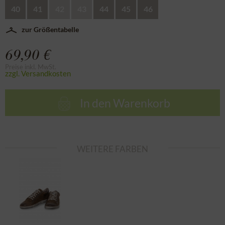
40
41
42
43
44
45
46
zur Größentabelle
69,90 €
Preise inkl. MwSt.
zzgl. Versandkosten
In den
Warenkorb
WEITERE FARBEN