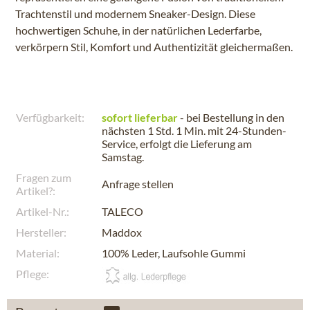
Trachtenstil und modernem Sneaker-Design. Diese
hochwertigen Schuhe, in der natürlichen Lederfarbe,
verkörpern Stil, Komfort und Authentizität gleichermaßen.
Verfügbarkeit:
sofort lieferbar
- bei Bestellung in den
nächsten
1 Std. 1 Min.
mit 24-Stunden-
Service, erfolgt die Lieferung am
Samstag
.
Fragen zum
Anfrage stellen
Artikel?:
Artikel-Nr.:
TALECO
Hersteller:
Maddox
Material:
100% Leder, Laufsohle Gummi
Pflege: