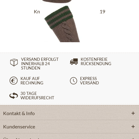
Kniebundstrümpfe L8995R-1119
mittelbraun tanne
24,90 €
VERSAND ERFOLGT
KOSTENFREIE
INNERHALB 24
RÜCKSENDUNG
STUNDEN
KAUF AUF
EXPRESS
RECHNUNG
VERSAND
30 TAGE
WIDERUFSRECHT
Kontakt & Info
Kundenservice