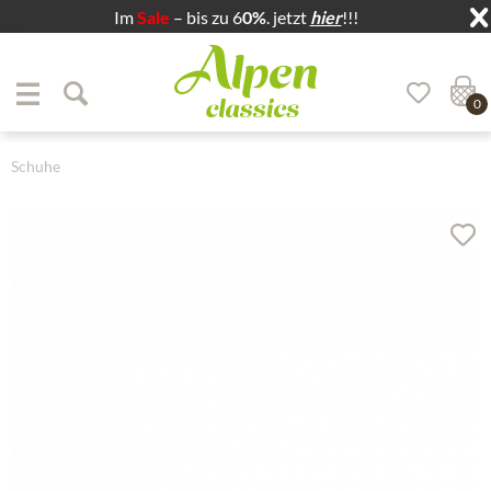
Im
Sale
– bis zu 6
0%
. jetzt
hier
!!!
Zum Menü springen
Zum Hauptbereich springen
0
Schuhe