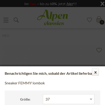
Im
Sale
– bis zu 6
0%
. jetzt
hier
!!!
Zum Menü springen
Zum Hauptbereich springen
0
NEU
Benachrichtigen Sie mich, sobald der Artikel lieferbar ist.
Sneaker FEMMY lombok
Größe: