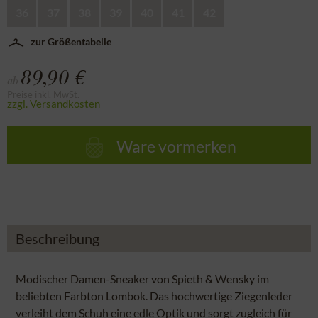
36
37
38
39
40
41
42
zur Größentabelle
89,90 €
ab
Preise inkl. MwSt.
zzgl. Versandkosten
Ware vormerken
Beschreibung
Modischer Damen-Sneaker von Spieth & Wensky im
beliebten Farbton Lombok. Das hochwertige Ziegenleder
verleiht dem Schuh eine edle Optik und sorgt zugleich für