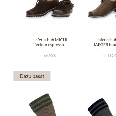
Haferlschuh MICHI
Haferlschu
Velour espresso
JAEGER brau
64,90 €
ab 119,
Dazu passt