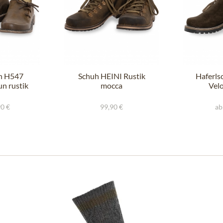
h H547
Schuh HEINI Rustik
Haferl
n rustik
mocca
Vel
90 €
99,90 €
ab