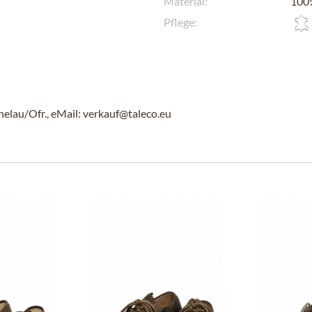
Material:
100%
Pflege:
au/Ofr., eMail: verkauf@taleco.eu