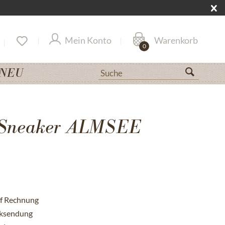
Mein Konto
Warenkorb
0
NEU
Sneaker ALMSEE
uf Rechnung
cksendung