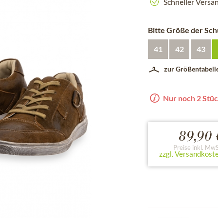
Schneller Versa
Bitte Größe der Sc
41
42
43
zur Größentabell
Nur noch 2 Stüc
89,90 
Preise inkl. MwS
zzgl. Versandkost