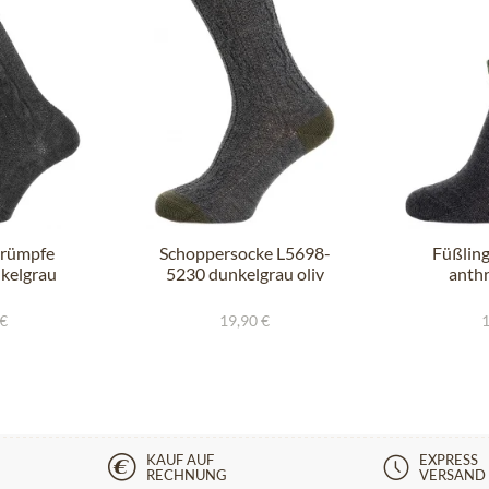
trümpfe
Schoppersocke L5698-
Füßlin
kelgrau
5230 dunkelgrau oliv
anthr
e
 €
19,90 €
1
KAUF AUF
EXPRESS
RECHNUNG
VERSAND