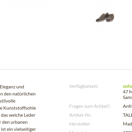
Verfügbarkeit:
sofo
 Eleganz und
47 M
in den natürlichen
Sam
tilvolle
Fragen zum Artikel?:
Anfr
te Kunststoffsohle
d das weiche Leder
Artikel-Nr.:
TAL
ür den urbanen
Hersteller:
Mad
st ein vielseitiger