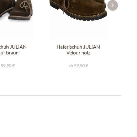
schuh JULIAN
Haferlschuh JULIAN
Sc
our braun
Velour holz
 59,90 €
ab 59,90 €