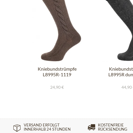
Kniebundstrümpfe
Kniebunds
L8995R-1119
L8995R dun
mittelbraun tanne
marin
24,90 €
44,90
VERSAND ERFOLGT
KOSTENFREIE
INNERHALB 24 STUNDEN
RÜCKSENDUNG