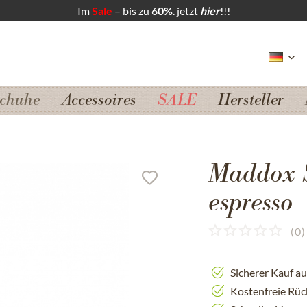
Im
Sale
– bis zu 6
0%
. jetzt
hier
!!!
chuhe
Accessoires
SALE
Hersteller
Maddox 
espresso
(
0
)
Sicherer Kauf a
Kostenfreie Rü