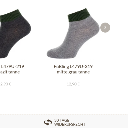
g L479U-219
Füßling L479U-319
Kni
azit tanne
mittelgrau tanne
21
2,90 €
12,90 €
30 TAGE
WIDERUFSRECHT