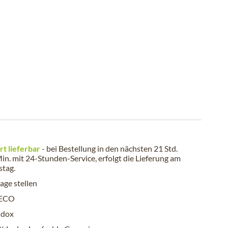
rt lieferbar
- bei Bestellung in den nächsten
21 Std.
in.
mit 24-Stunden-Service, erfolgt die Lieferung am
stag
.
age stellen
ECO
dox