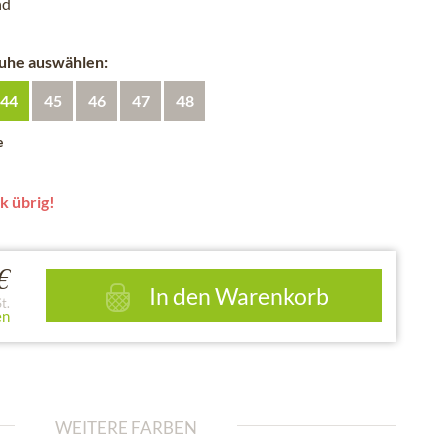
nd
huhe auswählen:
44
45
46
47
48
e
k übrig!
€
In den
Warenkorb
t.
en
WEITERE FARBEN