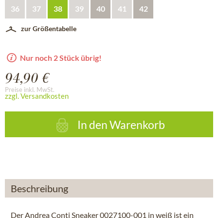
36
37
38
39
40
41
42
zur Größentabelle
Nur noch 2 Stück übrig!
94,90 €
Preise inkl. MwSt.
zzgl. Versandkosten
In den
Warenkorb
Beschreibung
Der Andrea Conti Sneaker 0027100-001 in weiß ist ein