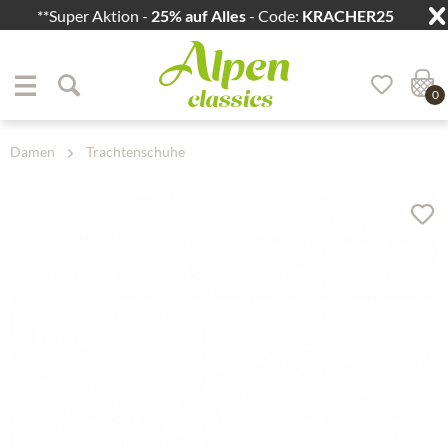
**Super Aktion -
25% auf Alles
- Code:
KRACHER25
Zum Menü springen
Zum Hauptbereich springen
0
Damen
Trachtenschuhe