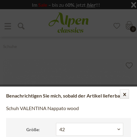
Im
Sale
– bis zu 6
0%
. jetzt
hier
!!!
Zum Menü springen
Zum Hauptbereich springen
0
Schuhe
Benachrichtigen Sie mich, sobald der Artikel lieferbar ist.
Schuh VALENTINA Nappato wood
Größe: