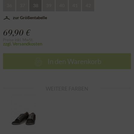
36
37
38
39
40
41
42
zur Größentabelle
69,90 €
Preise inkl. MwSt.
zzgl. Versandkosten
In den
Warenkorb
WEITERE FARBEN