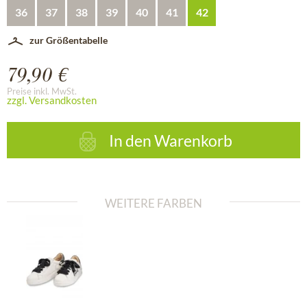
36
37
38
39
40
41
42
zur Größentabelle
79,90 €
Preise inkl. MwSt.
zzgl. Versandkosten
In den
Warenkorb
WEITERE FARBEN