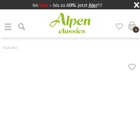
Im
Sale
– bis zu 6
0%
. jetzt
hier
!!!
Zum Menü springen
Zum Hauptbereich springen
0
Schuhe