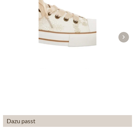
Trachtenschuh 4131 ecru
59,90 €
Dazu passt