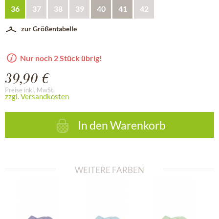
36
37
38
39
40
41
42
zur Größentabelle
Nur noch 2 Stück übrig!
39,90 €
Preise inkl. MwSt.
zzgl. Versandkosten
In den
Warenkorb
WEITERE FARBEN