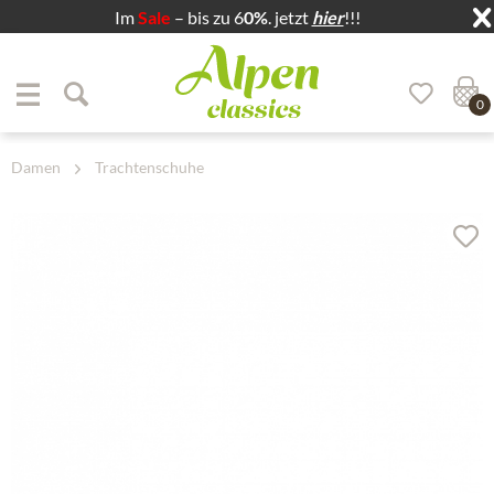
Im
Sale
– bis zu 6
0%
. jetzt
hier
!!!
Zum Menü springen
Zum Hauptbereich springen
0
Damen
Trachtenschuhe