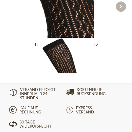
Trachtensocken CS516 schwarz
14,90 €
VERSAND ERFOLGT
KOSTENFREIE
INNERHALB 24
RÜCKSENDUNG
STUNDEN
KAUF AUF
EXPRESS
RECHNUNG
VERSAND
30 TAGE
WIDERUFSRECHT