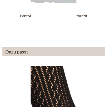
Pantoffel G102997 SHETLAND anthrazit
12,90 €
39,90 €
Dazu passt