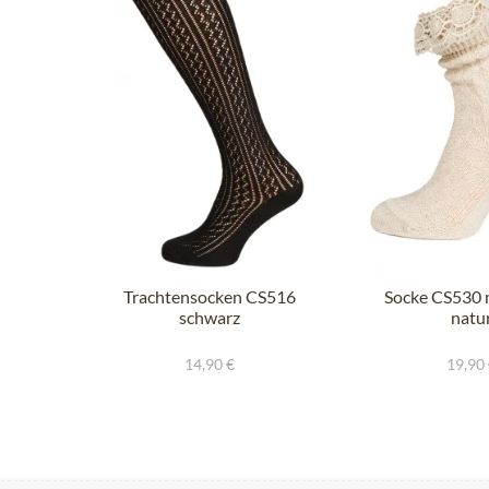
Trachtensocken CS516
Socke CS530 m
schwarz
natu
14,90 €
19,90