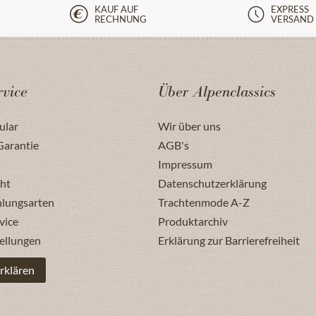
KAUF AUF
EXPRESS
RECHNUNG
VERSAND
vice
Über Alpenclassics
ular
Wir über uns
Garantie
AGB's
Impressum
ht
Datenschutzerklärung
hlungsarten
Trachtenmode A-Z
vice
Produktarchiv
ellungen
Erklärung zur Barrierefreiheit
rklären