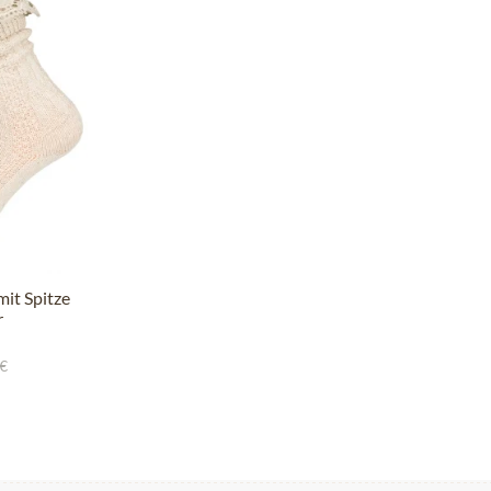
it Spitze
r
 €