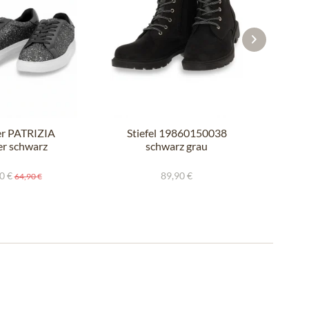
er PATRIZIA
Stiefel 19860150038
Sti
er schwarz
schwarz grau
0 €
89,90 €
64,90 €