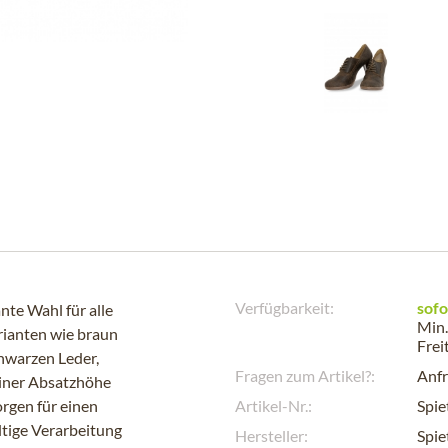
Verfügbarkeit:
sofo
te Wahl für alle
Min.
rianten wie braun
Frei
hwarzen Leder,
Fragen zum Artikel?:
Anfr
einer Absatzhöhe
orgen für einen
Artikel-Nr.:
Spi
ltige Verarbeitung
Hersteller:
Spi