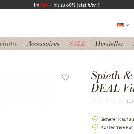
Im
Sale
– bis zu 6
0%
. jetzt
hier
!!!
chuhe
Accessoires
SALE
Hersteller
Spieth 
DEAL Vin
(
0
)
Sicherer Kauf a
Kostenfreie Rü