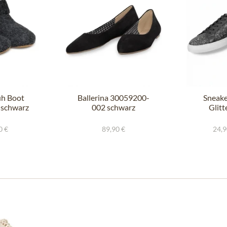
h Boot
Ballerina 30059200-
Sneak
 schwarz
002 schwarz
Glitt
0 €
89,90 €
24,9