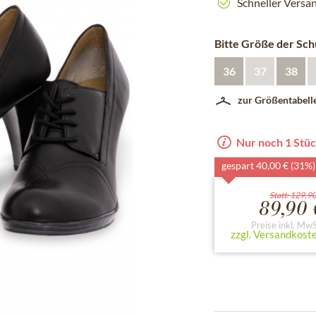
Schneller Versa
Bitte Größe der Sc
36
37
38
zur Größentabell
Nur noch 1 Stüc
gespart 40,00 € (31%)
Statt: 129,90
89,90 
Preise inkl. MwS
zzgl. Versandkost