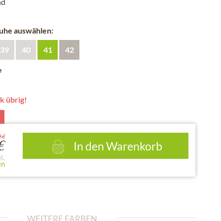
nd
huhe auswählen:
39
40
41
42
e
k übrig!
 €
In den
Warenkorb
€
t.
en
WEITERE FARBEN