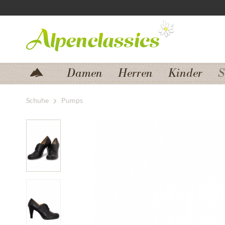
Zum Menü springen
Zum Hauptbereich springen
Damen
Herren
Kinder
S
Schuhe
Pumps