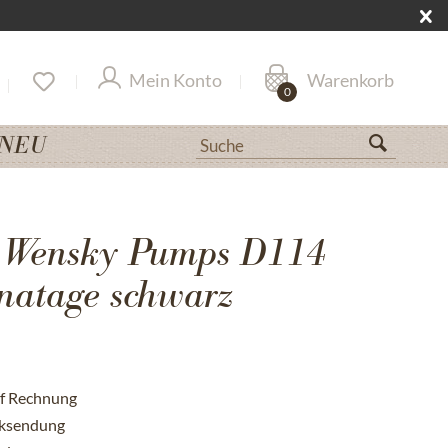
Mein Konto
Warenkorb
0
NEU
& Wensky Pumps D114
atage schwarz
uf Rechnung
cksendung