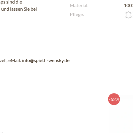
ps sind die
Material:
100%
 und lassen Sie bei
Pflege:
ll, eMail: info@spieth-wensky.de
-62%