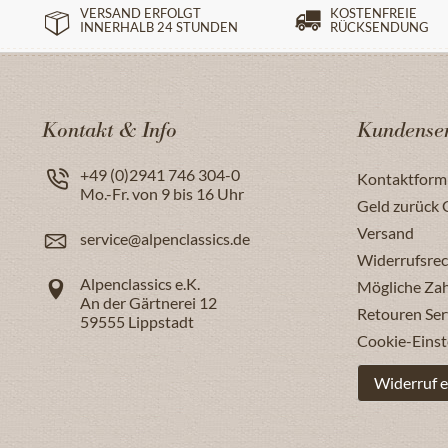
VERSAND ERFOLGT
KOSTENFREIE
INNERHALB 24 STUNDEN
RÜCKSENDUNG
Kontakt & Info
Kundenser
+49 (0)2941 746 304-0
Kontaktform
Mo.-Fr. von 9 bis 16 Uhr
Geld zurück 
Versand
service@alpenclassics.de
Widerrufsrec
Alpenclassics e.K.
Mögliche Za
An der Gärtnerei 12
Retouren Ser
59555
Lippstadt
Cookie-Einst
Widerruf e