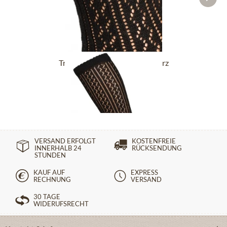
Trachtensocken CS516 schwarz
14,90 €
VERSAND ERFOLGT
KOSTENFREIE
INNERHALB 24
RÜCKSENDUNG
STUNDEN
KAUF AUF
EXPRESS
RECHNUNG
VERSAND
30 TAGE
WIDERUFSRECHT