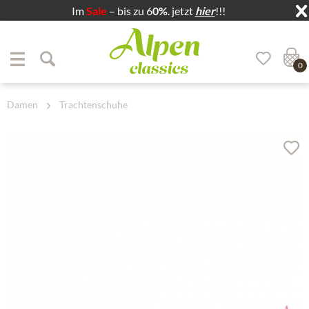
Im
Sale
– bis zu 6
0%
. jetzt
hier
!!!
Zum Menü springen
Zum Hauptbereich springen
0
Damen
Trachtenschuhe