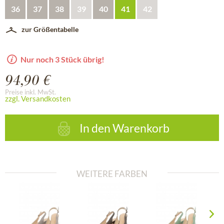
36
37
38
39
40
41
42
zur Größentabelle
Nur noch 3 Stück übrig!
94,90 €
Preise inkl. MwSt.
zzgl. Versandkosten
In den
Warenkorb
WEITERE FARBEN