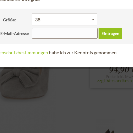
Schneller Versa
Bitte Größe der Sc
Größe:
36
37
38
 E-Mail-Adresse
Eintragen
zur Größentabell
enschutzbestimmungen
habe ich zur Kenntnis genommen.
94,90 
Preise inkl. MwS
zzgl. Versandkost