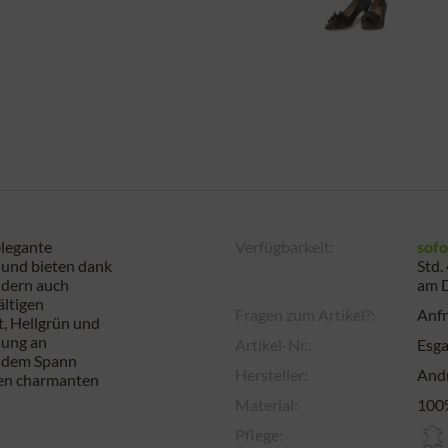
legante
Verfügbarkeit:
sofo
 und bieten dank
Std.
ndern auch
am
ältigen
Fragen zum Artikel?:
Anfr
t, Hellgrün und
sung an
Artikel-Nr.:
Esg
f dem Spann
Hersteller:
Andr
inen charmanten
Material:
100%
Pflege: