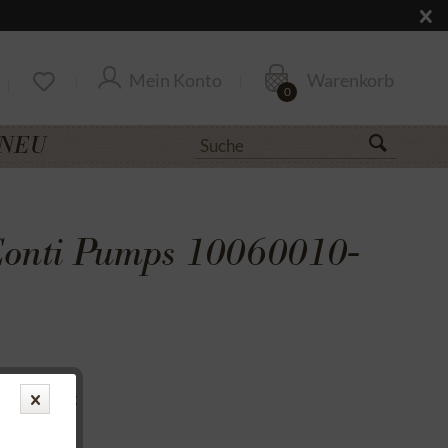
Mein Konto
Warenkorb
0
NEU
onti Pumps 10060010-
uf Rechnung
cksendung