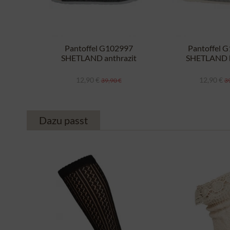
Pantoffel G102997
Pantoffel 
SHETLAND anthrazit
SHETLAND h
12,90 €
12,90 €
39,90 €
39
Dazu passt