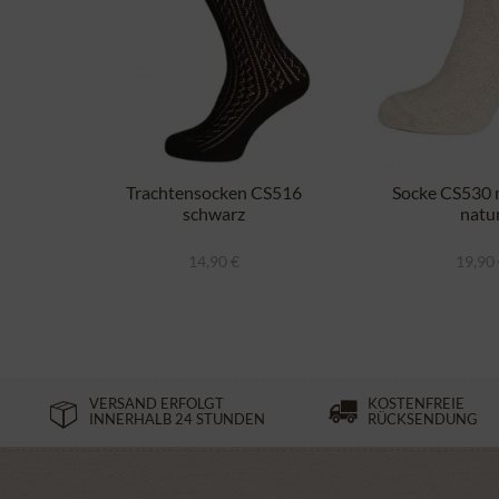
Trachtensocken CS516
Socke CS530 m
schwarz
natu
14,90 €
19,90
VERSAND ERFOLGT
KOSTENFREIE
INNERHALB 24 STUNDEN
RÜCKSENDUNG