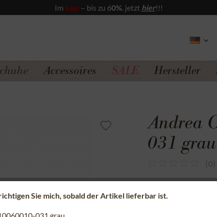
Im
Sale
– bis zu 6
0%
. jetzt
hier
!!!
chuhe
Accessoires
SALE
Hersteller
Andrea C
031 grau
(
0
)
Sicherer Kauf a
chtigen Sie mich, sobald der Artikel lieferbar ist.
Kostenfreie Rü
10060010-031 grau