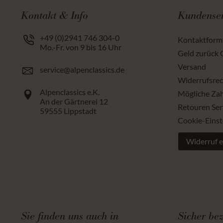
Kontakt & Info
Kundenser
+49 (0)2941 746 304-0
Kontaktform
Mo.-Fr. von 9 bis 16 Uhr
Geld zurück 
Versand
service@alpenclassics.de
Widerrufsrec
Alpenclassics e.K.
Mögliche Za
An der Gärtnerei 12
Retouren Ser
59555
Lippstadt
Cookie-Einst
Widerruf e
Sie finden uns auch in
Sicher be