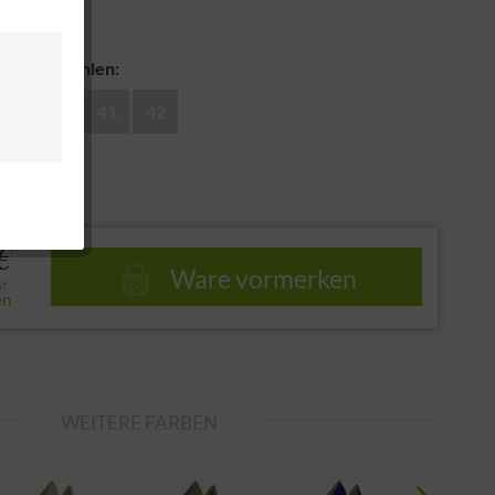
nd
huhe auswählen:
39
40
41
42
e
€
Ware vormerken
t.
en
WEITERE FARBEN