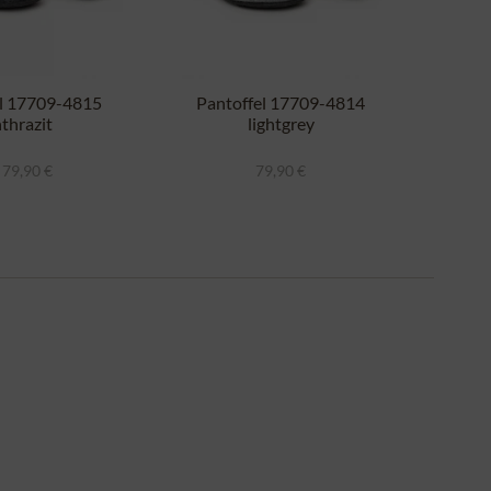
el 17709-4815
Pantoffel 17709-4814
Clo
thrazit
lightgrey
 79,90 €
79,90 €