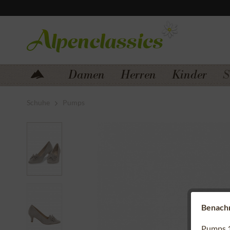
Zum Menü springen
Zum Hauptbereich springen
Damen
Herren
Kinder
S
Schuhe
Pumps
Benachri
Pumps 