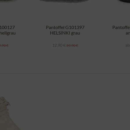
G100127
Pantoffel G101397
Pantoff
ellgrau
HELSINKI grau
an
12,90 €
ab
,90 €
39,90 €