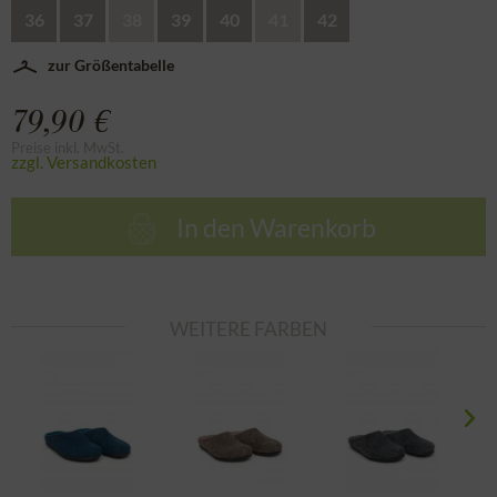
36
37
38
39
40
41
42
zur Größentabelle
79,90 €
Preise inkl. MwSt.
zzgl. Versandkosten
In den
Warenkorb
WEITERE FARBEN