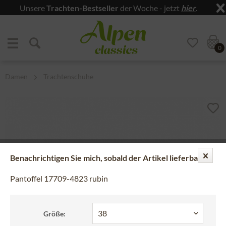
Unsere
Trachten-Bestseller
der Woche - jetzt
hier
.
Zum Menü springen
Zum Hauptbereich springen
0
Damen
Trachtenschuhe
Benachrichtigen Sie mich, sobald der Artikel lieferbar ist.
Pantoffel 17709-4823 rubin
Größe: