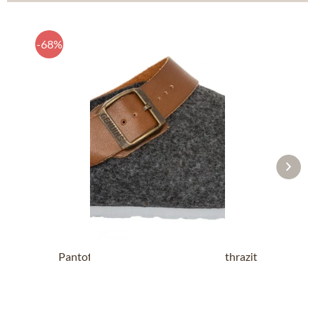
-68%
Pantoffel G102997 SHETLAND anthrazit
12,90 €
39,90 €