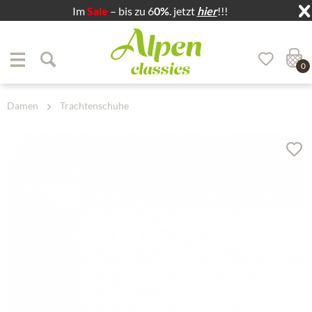
Im
Sale
– bis zu 6
0%
. jetzt
hier
!!!
Zum Menü springen
Zum Hauptbereich springen
0
Damen
Trachtenschuhe