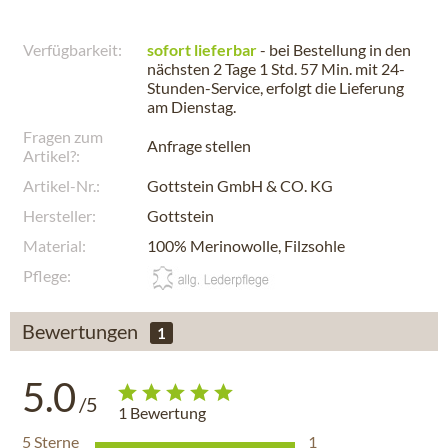
Verfügbarkeit:
sofort lieferbar
- bei Bestellung in den
nächsten
2 Tage 1 Std. 57 Min.
mit 24-
Stunden-Service, erfolgt die Lieferung
am
Dienstag
.
Fragen zum
Anfrage stellen
Artikel?:
Artikel-Nr.:
Gottstein GmbH & CO. KG
Hersteller:
Gottstein
Material:
100% Merinowolle, Filzsohle
Pflege:
Bewertungen
1
5.0
/5
1
Bewertung
5
Sterne
1