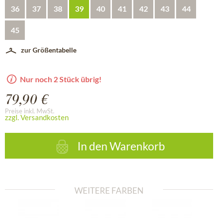
36
37
38
39
40
41
42
43
44
45
zur Größentabelle
Nur noch 2 Stück übrig!
79,90 €
Preise inkl. MwSt.
zzgl. Versandkosten
In den
Warenkorb
WEITERE FARBEN