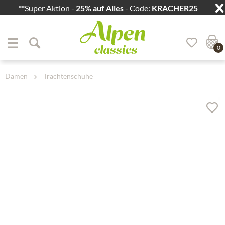
**Super Aktion -
25% auf Alles
- Code:
KRACHER25
Zum Menü springen
Zum Hauptbereich springen
0
Damen
Trachtenschuhe