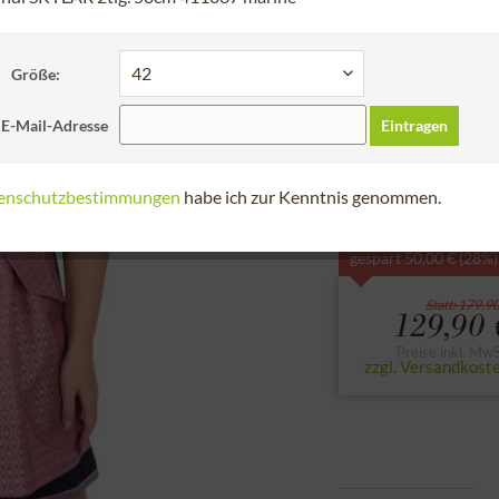
Kostenfreie Rü
Schneller Versa
Größe:
Bitte die Größe des
 E-Mail-Adresse
Eintragen
34
36
38
enschutzbestimmungen
habe ich zur Kenntnis genommen.
zur Größentabell
gespart 50,00 € (28%)
Statt: 179,90
129,90 
Preise inkl. MwS
zzgl. Versandkost