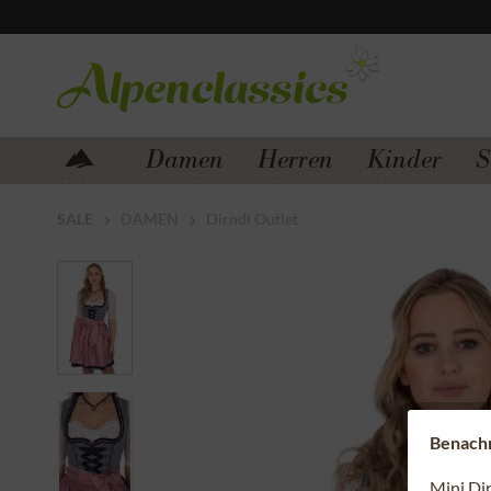
Zum Menü springen
Zum Hauptbereich springen
Damen
Herren
Kinder
S
SALE
DAMEN
Dirndl Outlet
Benachri
Mini Di