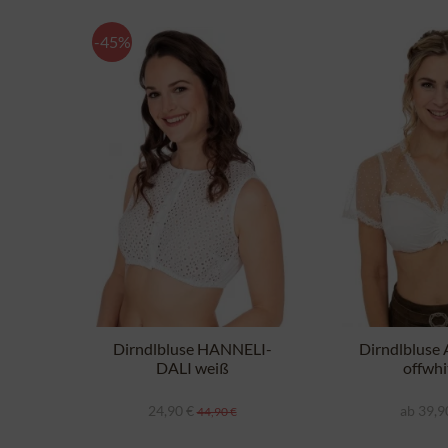
-45%
Dirndlbluse HANNELI-
Dirndlblus
DALI weiß
offwhi
24,90 €
ab 39,9
44,90 €