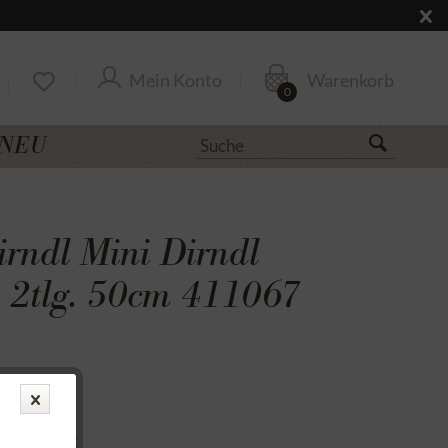
Mein Konto
Warenkorb
0
NEU
irndl Mini Dirndl
2tlg. 50cm 411067
uf Rechnung