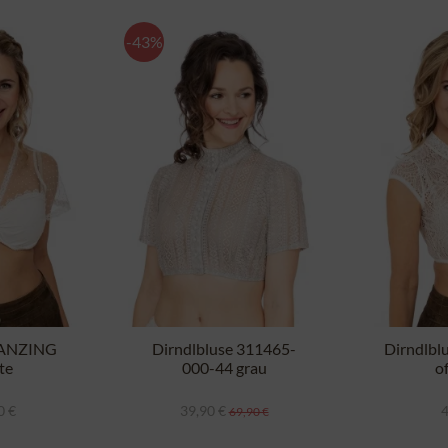
-43%
e ANZING
Dirndlbluse 311465-
Dirndlbl
te
000-44 grau
o
0 €
39,90 €
4
69,90 €