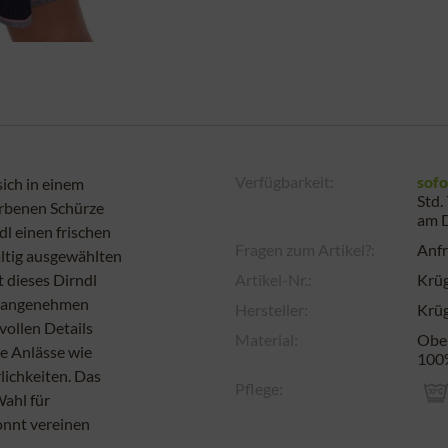
Verfügbarkeit:
sofo
ich in einem
Std.
arbenen Schürze
am
dl einen frischen
Fragen zum Artikel?:
Anfr
ältig ausgewählten
 dieses Dirndl
Artikel-Nr.:
Krü
en angenehmen
Hersteller:
Krüg
vollen Details
Material:
Ober
he Anlässe wie
100%
lichkeiten. Das
Pflege:
Wahl für
onnt vereinen