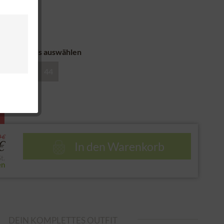
cksendung
nd
 Mini Dirndls auswählen
40
42
44
e
 €
In den
Warenkorb
€
t.
en
DEIN KOMPLETTES OUTFIT