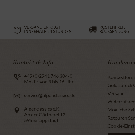
VERSAND ERFOLGT
KOSTENFREIE
INNERHALB 24 STUNDEN
RÜCKSENDUNG
Kontakt & Info
Kundenser
+49 (0)2941 746 304-0
Kontaktform
Mo.-Fr. von 9 bis 16 Uhr
Geld zurück 
Versand
service@alpenclassics.de
Widerrufsrec
Alpenclassics e.K.
Mögliche Za
An der Gärtnerei 12
Retouren Ser
59555
Lippstadt
Cookie-Einst