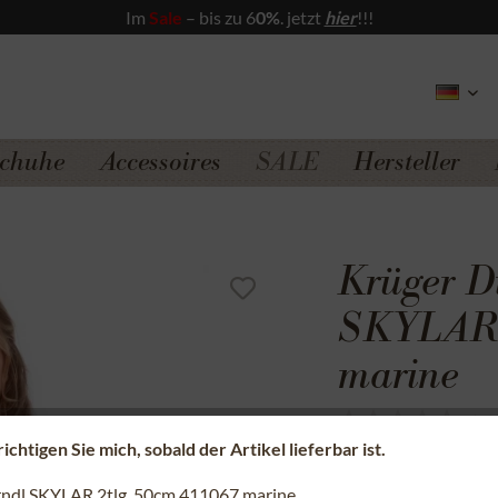
Im
Sale
– bis zu 6
0%
. jetzt
hier
!!!
chuhe
Accessoires
SALE
Hersteller
Krüger D
SKYLAR 
marine
(
0
)
chtigen Sie mich, sobald der Artikel lieferbar ist.
Sicherer Kauf a
rndl SKYLAR 2tlg. 50cm 411067 marine