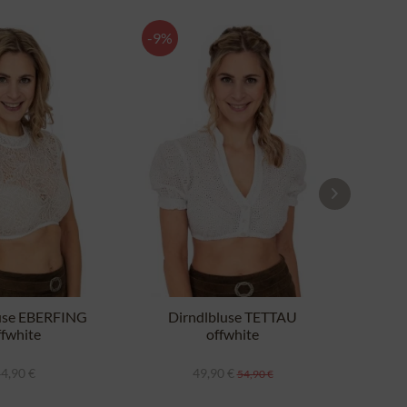
-9%
use EBERFING
Dirndlbluse TETTAU
Dir
ffwhite
offwhite
4,90 €
49,90 €
54,90 €