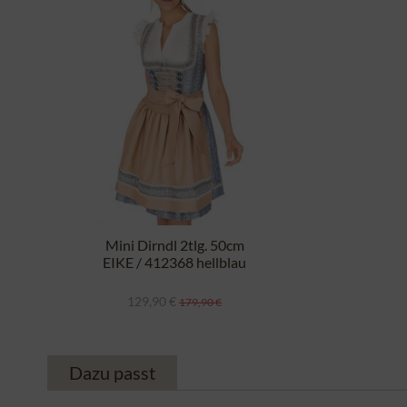
Mini Dirndl 2tlg. 50cm
EIKE / 412368 hellblau
129,90 €
179,90 €
Dazu passt