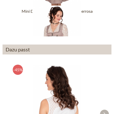
Mini Dirndl 2tlg. 58 cm ANNA puderrosa
159,90 €
199,90 €
Dazu passt
-45%