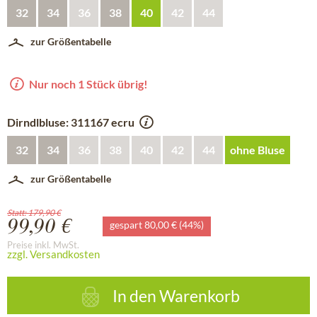
32
34
36
38
40
42
44
zur Größentabelle
Nur noch 1 Stück übrig!
Dirndlbluse: 311167 ecru
32
34
36
38
40
42
44
ohne Bluse
zur Größentabelle
Statt: 179,90 €
99,90 €
gespart 80,00 € (44%)
Preise inkl. MwSt.
zzgl. Versandkosten
In den
Warenkorb