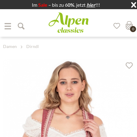
Im
Sale
– bis zu 6
0%
. jetzt
hier
!!!
Zum Menü springen
Zum Hauptbereich springen
0
Damen
Dirndl