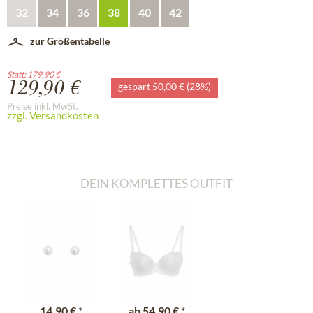
32
34
36
38
40
42
zur Größentabelle
Statt: 179,90 €
129,90 €
gespart 50,00 € (28%)
Preise inkl. MwSt.
zzgl. Versandkosten
DEIN KOMPLETTES OUTFIT
14,90 €
*
ab
54,90 €
*