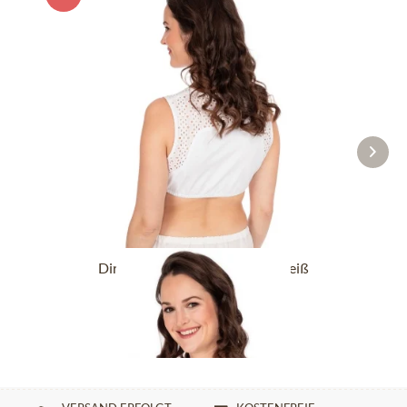
Dirndlbluse HANNELI-DALI weiß
24,90 €
44,90 €