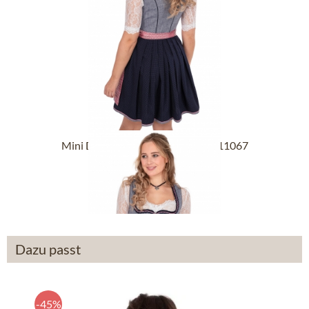
Mini Dirndl SKYLAR 2tlg. 50cm 411067
marine
129,90 €
179,90 €
Dazu passt
-45%