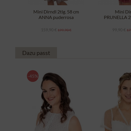
Mini Dirndl 2tlg. 58 cm
Mini Di
ANNA puderrosa
PRUNELLA 2t
417567 
159,90 €
99,90 €
199,90 €
17
Dazu passt
-45%