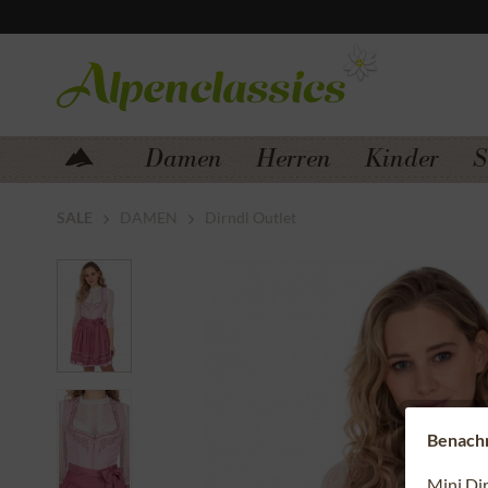
Zum Menü springen
Zum Hauptbereich springen
Damen
Herren
Kinder
S
SALE
DAMEN
Dirndl Outlet
Benachri
Mini Di