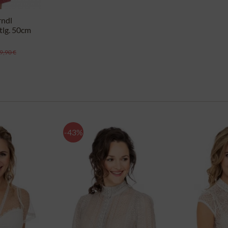
rndl
lg. 50cm
rose
9,90 €
-43%