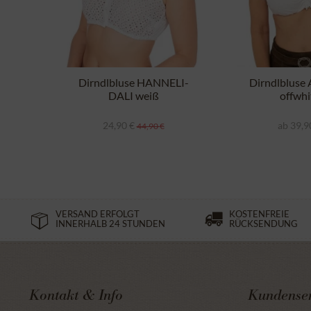
Dirndlbluse HANNELI-
Dirndlblus
DALI weiß
offwhi
24,90 €
ab 39,9
44,90 €
VERSAND ERFOLGT
KOSTENFREIE
INNERHALB 24 STUNDEN
RÜCKSENDUNG
Kontakt & Info
Kundenser