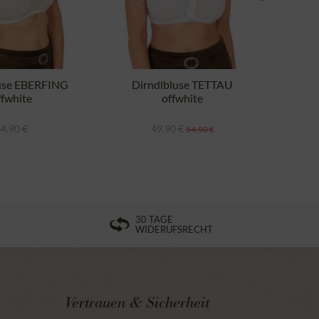
use EBERFING
Dirndlbluse TETTAU
Dir
ffwhite
offwhite
4,90 €
49,90 €
54,90 €
30 TAGE
WIDERUFSRECHT
Vertrauen & Sicherheit