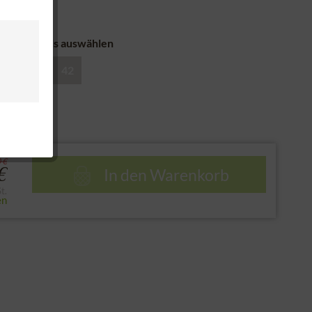
nd
 Mini Dirndls auswählen
38
40
42
e
 €
In den
Warenkorb
€
t.
en