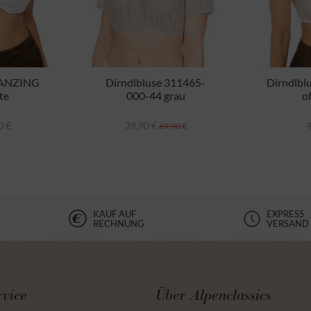
e ANZING
Dirndlbluse 311465-
Dirndlbl
te
000-44 grau
o
0 €
39,90 €
4
69,90 €
KAUF AUF
EXPRESS
RECHNUNG
VERSAND
vice
Über Alpenclassics