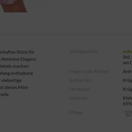
Verfügbarkeit:
sofo
rhaftes Stück für
Std.
es feminine Eleganz
am
Details machen
Fragen zum Artikel?:
Anfr
umfang enthaltene
vielseitige
Artikel-Nr.:
Krü
st dieses Mini-
Hersteller:
Krüg
nelle
Material:
Klei
65% 
Pflege: