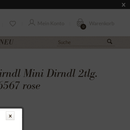
Mein Konto
Warenkorb
0
NEU
rndl Mini Dirndl 2tlg.
567 rose
uf Rechnung
cksendung