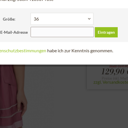
Schneller Versa
Bitte die Größe des
Größe:
32
34
36
 E-Mail-Adresse
Eintragen
zur Größentabell
enschutzbestimmungen
habe ich zur Kenntnis genommen.
gespart 40,00 € (24%)
Statt: 169,90
129,90 
Preise inkl. MwS
zzgl. Versandkost