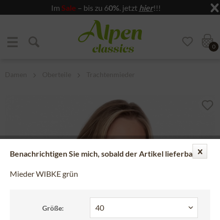
Im
Sale
– bis zu 6
0%
. jetzt
hier
!!!
Zum Menü springen
Zum Hauptbereich springen
0
Damen
Oberteile
Trachtenmieder
Benachrichtigen Sie mich, sobald der Artikel lieferbar ist.
Mieder WIBKE grün
Größe: