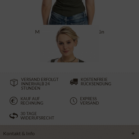
Mieder Stretch EDELSTETT grün
ab 99,90 €
VERSAND ERFOLGT
KOSTENFREIE
INNERHALB 24
RÜCKSENDUNG
STUNDEN
KAUF AUF
EXPRESS
RECHNUNG
VERSAND
30 TAGE
WIDERUFSRECHT
Kontakt & Info