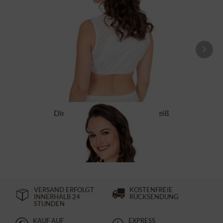
Dirndlbluse HANNELI-DALI weiß
24,90 €
44,90 €
VERSAND ERFOLGT
KOSTENFREIE
INNERHALB 24
RÜCKSENDUNG
STUNDEN
KAUF AUF
EXPRESS