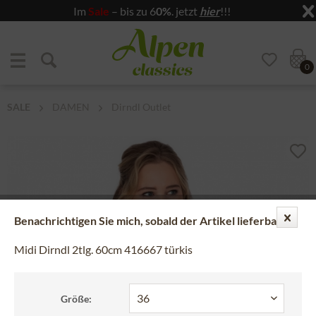
Im
Sale
– bis zu 6
0%
. jetzt
hier
!!!
Zum Menü springen
Zum Hauptbereich springen
0
SALE
DAMEN
Dirndl Outlet
Benachrichtigen Sie mich, sobald der Artikel lieferbar ist.
Midi Dirndl 2tlg. 60cm 416667 türkis
Größe: