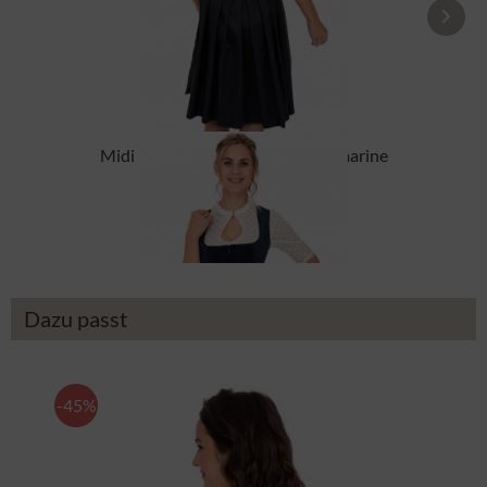
Midi Dirndl 2tlg. 60cm AUREIA marine
134,90 €
174,90 €
Dazu passt
-45%