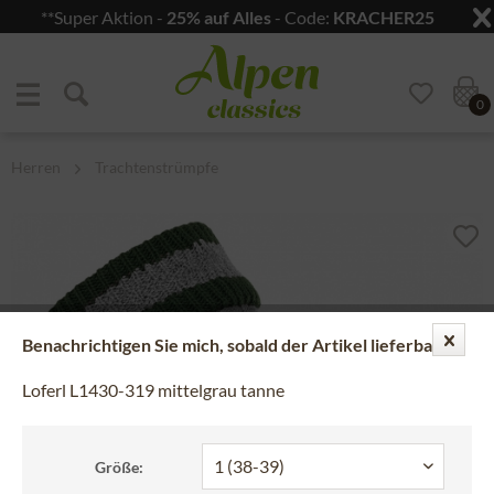
**Super Aktion -
25% auf Alles
- Code:
KRACHER25
Zum Menü springen
Zum Hauptbereich springen
0
Herren
Trachtenstrümpfe
Benachrichtigen Sie mich, sobald der Artikel lieferbar ist.
Loferl L1430-319 mittelgrau tanne
Größe: