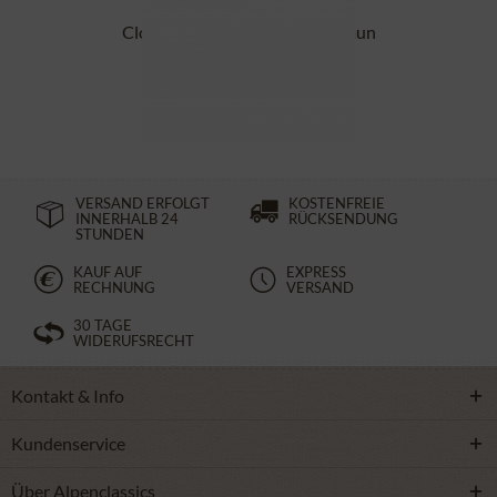
Clogpantoffel 17801-8811 braun
ab 99,90 €
VERSAND ERFOLGT
KOSTENFREIE
INNERHALB 24
RÜCKSENDUNG
STUNDEN
KAUF AUF
EXPRESS
RECHNUNG
VERSAND
30 TAGE
WIDERUFSRECHT
Kontakt & Info
Kundenservice
Über Alpenclassics