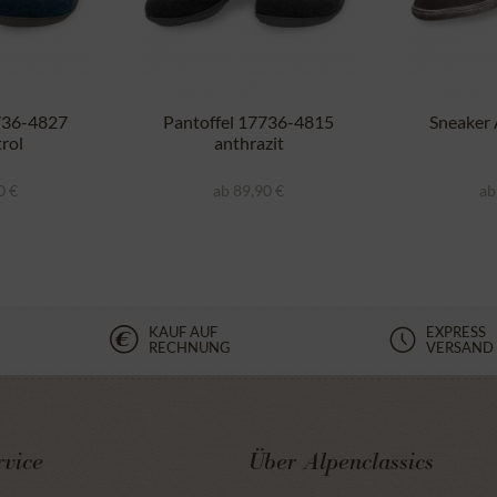
736-4827
Pantoffel 17736-4815
Sneaker
rol
anthrazit
0 €
ab 89,90 €
ab
KAUF AUF
EXPRESS
RECHNUNG
VERSAND
vice
Über Alpenclassics