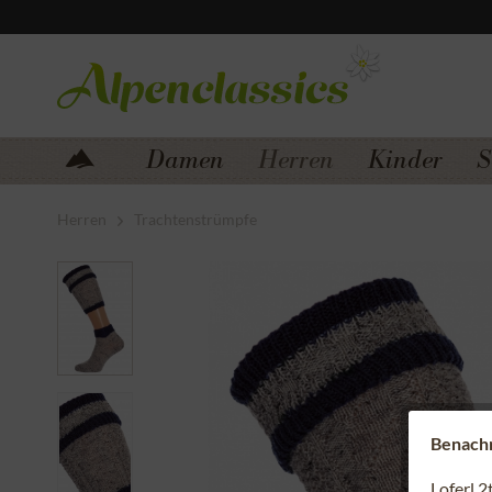
Zum Menü springen
Zum Hauptbereich springen
Damen
Herren
Kinder
S
Herren
Trachtenstrümpfe
Benachri
Loferl 