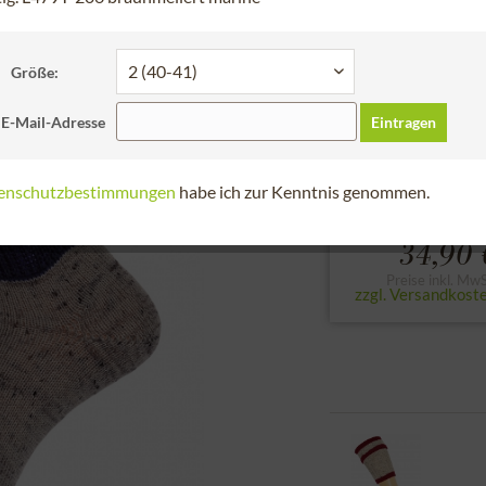
Schneller Versa
Bitte die Größe der
Größe:
1 (38-39)
2 (40-
 E-Mail-Adresse
Eintragen
zur Größentabell
enschutzbestimmungen
habe ich zur Kenntnis genommen.
34,90 
Preise inkl. MwS
zzgl. Versandkost