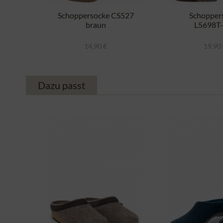
Schoppersocke CS527
Schopper
braun
L5698T
braunmelier
14,90 €
19,90
Dazu passt