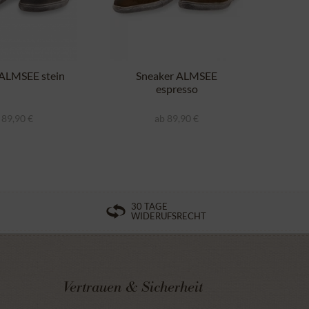
 ALMSEE stein
Sneaker ALMSEE
Pan
espresso
 89,90 €
ab 89,90 €
30 TAGE
WIDERUFSRECHT
Vertrauen & Sicherheit