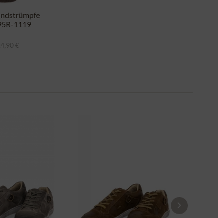
ndstrümpfe
95R-1119
braun tanne
4,90 €