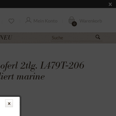
Mein Konto
Warenkorb
0
NEU
oferl 2tlg. L479T-206
iert marine
uf Rechnung
cksendung