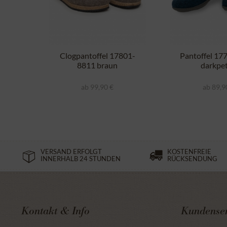
Clogpantoffel 17801-
Pantoffel 17
8811 braun
darkpet
ab 99,90 €
ab 89,9
VERSAND ERFOLGT
KOSTENFREIE
INNERHALB 24 STUNDEN
RÜCKSENDUNG
Kontakt & Info
Kundenser