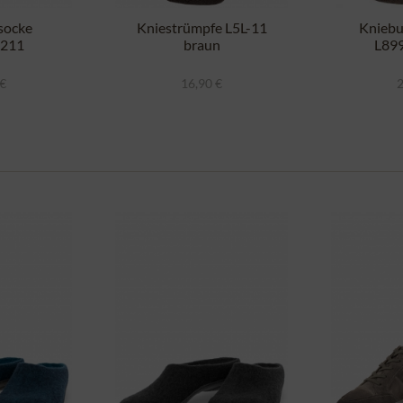
socke
Kniestrümpfe L5L-11
Kniebu
-211
braun
L89
t braun
mittel
 €
16,90 €
2