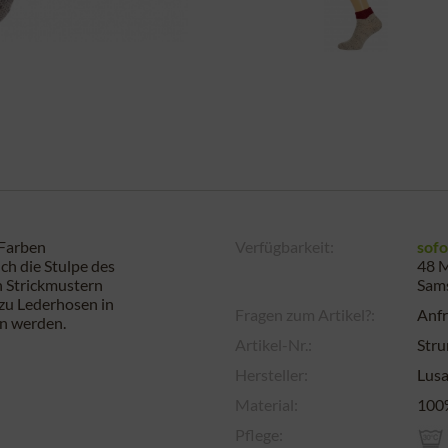
 Farben
Verfügbarkeit:
sofo
ch die Stulpe des
48 M
n Strickmustern
Sam
 zu Lederhosen in
Fragen zum Artikel?:
Anfr
en werden.
Artikel-Nr.:
Str
Hersteller:
Lus
Material:
100
Pflege: