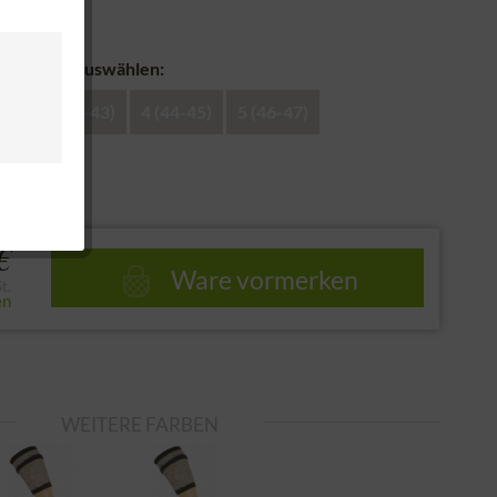
nd
 Strümpfe auswählen:
41)
3 (42-43)
4 (44-45)
5 (46-47)
e
€
Ware vormerken
t.
en
WEITERE FARBEN