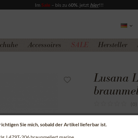
Im
Sale
– bis zu 6
0%
. jetzt
hier
!!!
chuhe
Accessoires
SALE
Hersteller
Lusana L
braunmel
(
0
)
Sicherer Kauf a
chtigen Sie mich, sobald der Artikel lieferbar ist.
Kostenfreie Rü
2tlg. L479T-206 braunmeliert marine