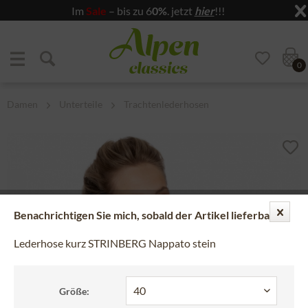
Im
Sale
– bis zu 6
0%
. jetzt
hier
!!!
Zum Menü springen
Zum Hauptbereich springen
0
Damen
Unterteile
Trachtenlederhosen
Benachrichtigen Sie mich, sobald der Artikel lieferbar ist.
Lederhose kurz STRINBERG Nappato stein
Größe: