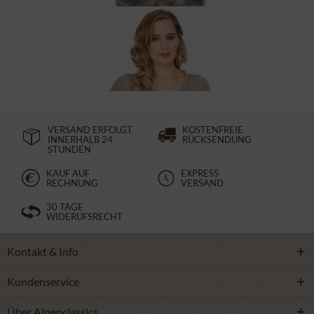
T-Shirt BABYECUE greige
29,90 €
44,90 €
VERSAND ERFOLGT
KOSTENFREIE
INNERHALB 24
RÜCKSENDUNG
STUNDEN
KAUF AUF
EXPRESS
RECHNUNG
VERSAND
30 TAGE
WIDERUFSRECHT
Kontakt & Info
Kundenservice
Über Alpenclassics