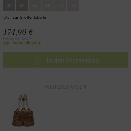
32
34
36
38
40
42
zur Größentabelle
174,90 €
Preise inkl. MwSt.
zzgl. Versandkosten
In den
Warenkorb
WEITERE FARBEN