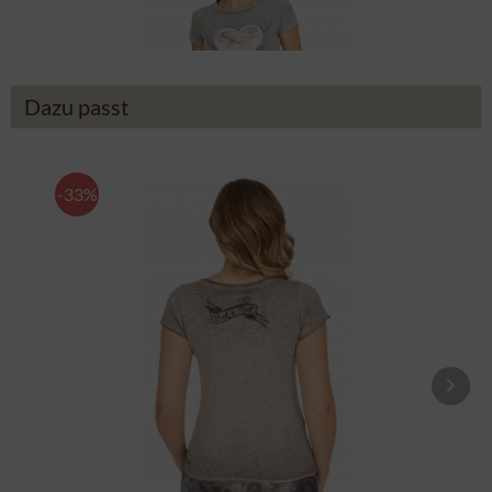
64,90 €
94,90 €
Dazu passt
-33%