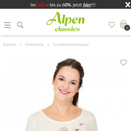
Im
Sale
– bis zu 6
0%
. jetzt
hier
!!!
Zum Menü springen
Zum Hauptbereich springen
0
Damen
Unterteile
Trachtenlederhosen