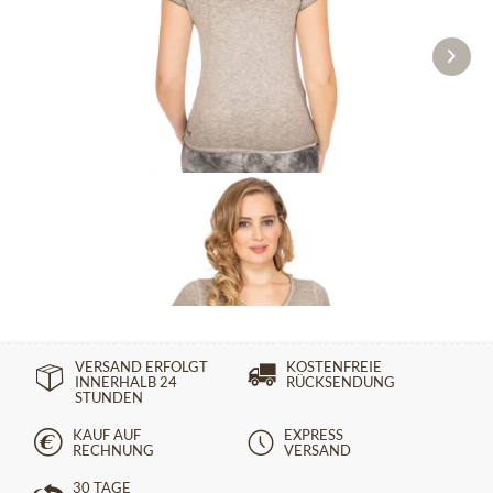
T-Shirt BABYECUE greige
29,90 €
44,90 €
VERSAND ERFOLGT
KOSTENFREIE
INNERHALB 24
RÜCKSENDUNG
STUNDEN
KAUF AUF
EXPRESS
RECHNUNG
VERSAND
30 TAGE