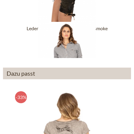
Lederhose Kniebund HEDY antiksmoke
ab 189,90 €
Dazu passt
-33%