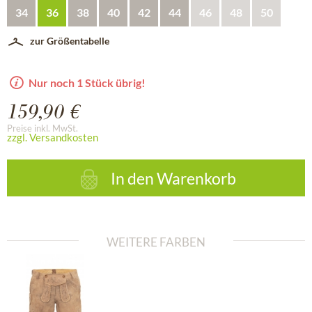
34
36
38
40
42
44
46
48
50
zur Größentabelle
Nur noch 1 Stück übrig!
159,90 €
Preise inkl. MwSt.
zzgl. Versandkosten
In den
Warenkorb
WEITERE FARBEN