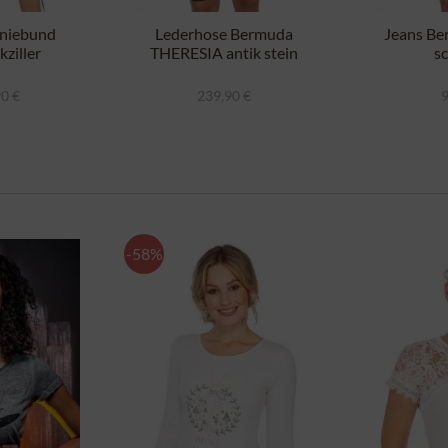
niebund
Lederhose Bermuda
Jeans B
ziller
THERESIA antik stein
s
90 €
239,90 €
9
-58%