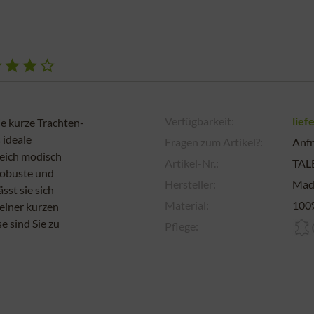
Verfügbarkeit:
lief
 kurze Trachten-
 ideale
Fragen zum Artikel?:
Anfr
leich modisch
Artikel-Nr.:
TAL
robuste und
Hersteller:
Mad
sst sie sich
Material:
100
 einer kurzen
e sind Sie zu
Pflege: