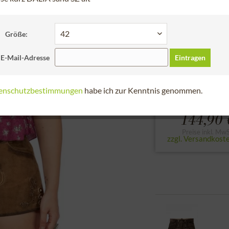
Schneller Versa
Bitte Größe der Le
Größe:
32
34
36
 E-Mail-Adresse
Eintragen
zur Größentabell
enschutzbestimmungen
habe ich zur Kenntnis genommen.
144,90 
Preise inkl. MwS
zzgl. Versandkost