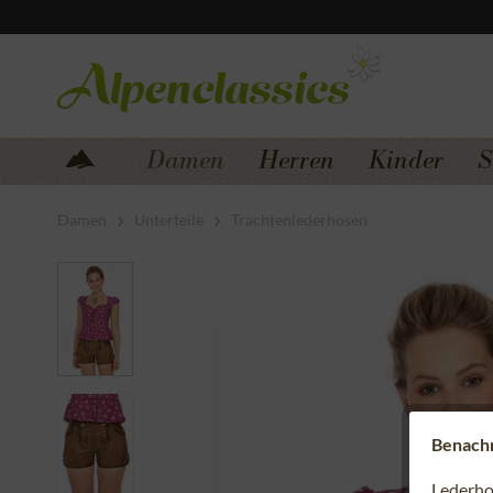
Zum Menü springen
Zum Hauptbereich springen
Damen
Herren
Kinder
S
Damen
Unterteile
Trachtenlederhosen
Benachri
Lederho