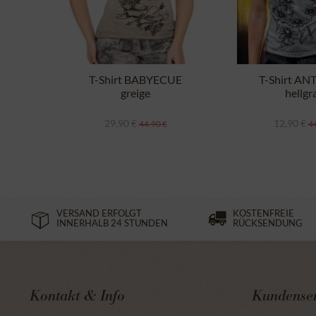
T-Shirt BABYECUE
T-Shirt AN
greige
hellgr
29,90 €
12,90 €
44,90 €
44
VERSAND ERFOLGT
KOSTENFREIE
INNERHALB 24 STUNDEN
RÜCKSENDUNG
Kontakt & Info
Kundenser