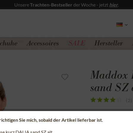
Unsere
Trachten-Bestseller
der Woche - jetzt
hier
.
chuhe
Accessoires
SALE
Hersteller
Maddox 
sand SZ 
(
2
)
Sicherer Kauf a
chtigen Sie mich, sobald der Artikel lieferbar ist.
Kostenfreie Rü
se kurz DALIA sand SZ alt