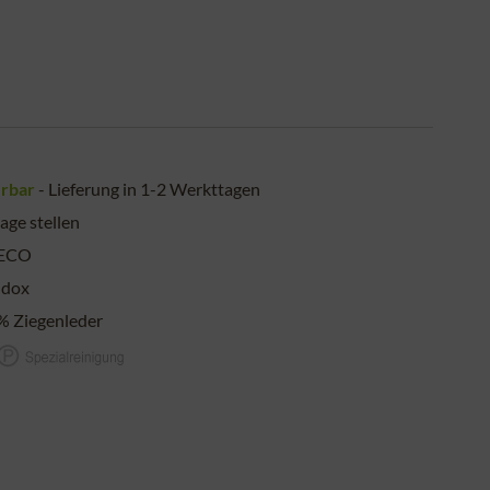
erbar
- Lieferung in 1-2 Werkttagen
age stellen
ECO
dox
% Ziegenleder