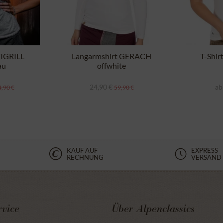
TIGRILL
Langarmshirt GERACH
T-Shir
au
offwhite
24,90 €
ab
,90 €
59,90 €
KAUF AUF
EXPRESS
RECHNUNG
VERSAND
vice
Über Alpenclassics