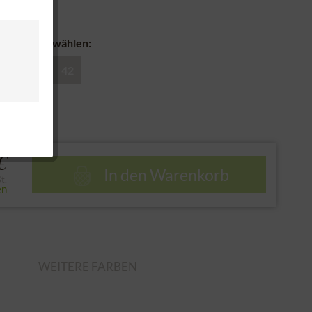
nd
derhose auswählen:
38
40
42
e
€
In den
Warenkorb
t.
en
WEITERE FARBEN