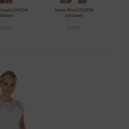
ermuda OVIDA
Jeans Short OVIDA
chlamm
schlamm
O
4,90 €
89,90 €