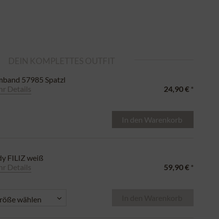
DEIN KOMPLETTES OUTFIT
band 57985 Spatzl
r Details
24,90 €
*
In den
Warenkorb
y FILIZ weiß
r Details
59,90 €
*
In den
Warenkorb