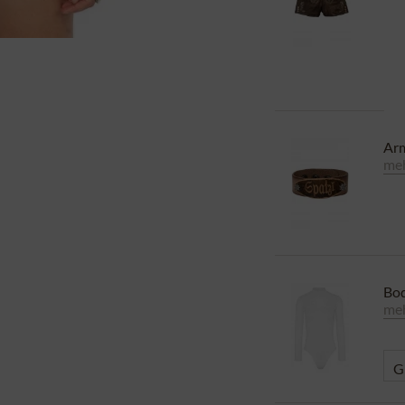
Arm
meh
Bod
meh