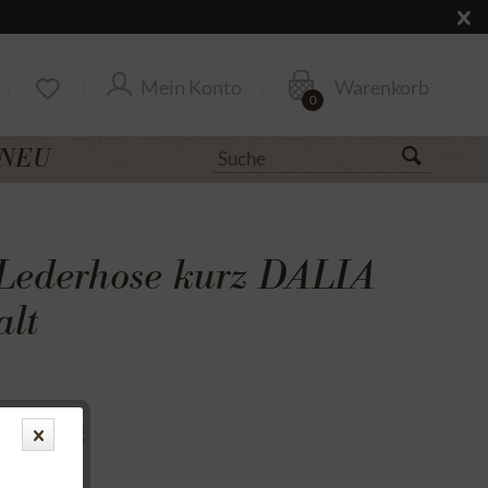
Mein Konto
Warenkorb
0
NEU
Lederhose kurz DALIA
alt
uf Rechnung
cksendung