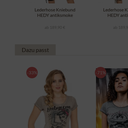
Lederhose Kniebund
Lederhose K
HEDY antiksmoke
HEDY antik
ab 189,90 €
ab 189,
Dazu passt
-33%
-71%