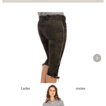
Lederhose Kniebund HEDY antiksmoke
ab 189,90 €