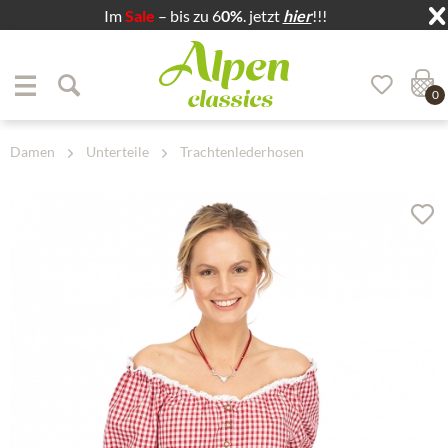
Im
Sale
– bis zu 6
0%
. jetzt
hier
!!!
Zum Menü springen
Zum Hauptbereich springen
0
Damen
Unterteile
Trachtenlederhosen