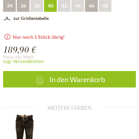
34
36
38
40
42
44
46
48
zur Größentabelle
Nur noch 1 Stück übrig!
189,90 €
Preise inkl. MwSt.
zzgl. Versandkosten
In den
Warenkorb
WEITERE FARBEN