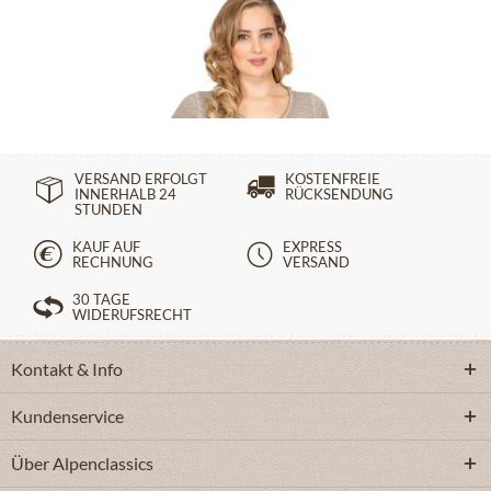
T-Shirt BABYECUE greige
29,90 €
44,90 €
VERSAND ERFOLGT
KOSTENFREIE
INNERHALB 24
RÜCKSENDUNG
STUNDEN
KAUF AUF
EXPRESS
RECHNUNG
VERSAND
30 TAGE
WIDERUFSRECHT
Kontakt & Info
Kundenservice
Über Alpenclassics