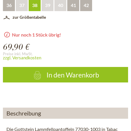
36
37
38
39
40
41
42
zur Größentabelle
Nur noch 1 Stück übrig!
69,90 €
Preise inkl. MwSt.
zzgl. Versandkosten
In den
Warenkorb
Beschreibung
Die Gottstein Lammfellpantoffeln 77030-1003 in Tabac