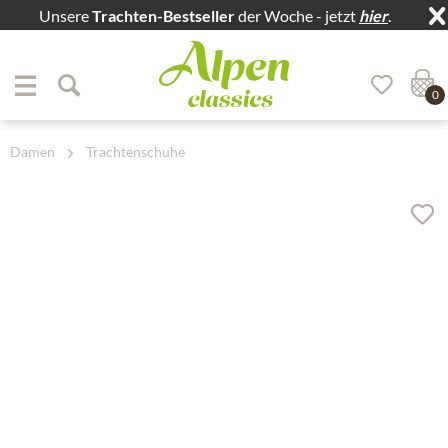
Unsere
Trachten-Bestseller
der Woche - jetzt
hier
.
Zum Menü springen
Zum Hauptbereich springen
0
Damen
Trachtenschuhe