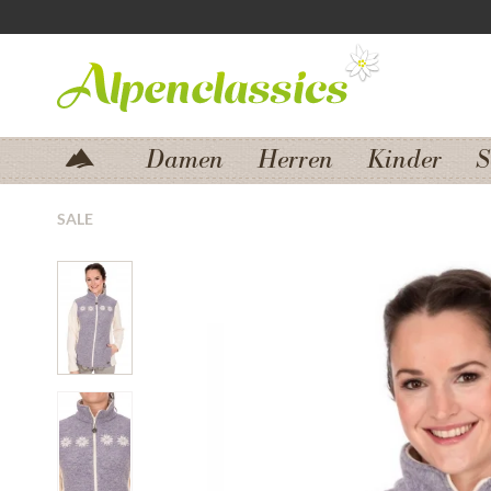
Zum Menü springen
Zum Hauptbereich springen
Damen
Herren
Kinder
S
SALE