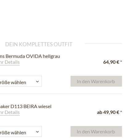
DEIN KOMPLETTES OUTFIT
ns Bermuda OVIDA hellgrau
r Details
64,90 €
*
In den
Warenkorb
aker D113 BEIRA wiesel
r Details
ab
49,90 €
*
In den
Warenkorb