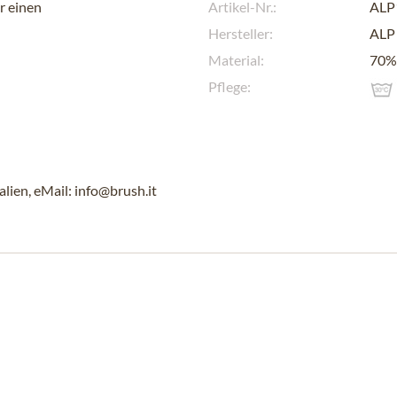
r einen
Artikel-Nr.:
ALP
Hersteller:
ALP
Material:
70% 
Pflege:
alien, eMail: info@brush.it