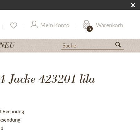
Mein Konto
Warenkorb
0
NEU
 Jacke 423201 lila
uf Rechnung
cksendung
nd