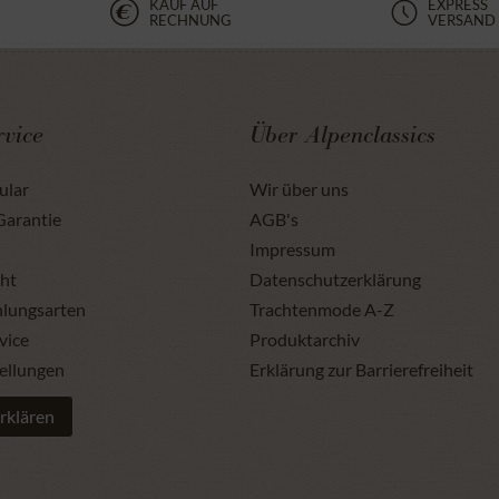
KAUF AUF
EXPRESS
RECHNUNG
VERSAND
vice
Über Alpenclassics
ular
Wir über uns
Garantie
AGB's
Impressum
ht
Datenschutzerklärung
hlungsarten
Trachtenmode A-Z
vice
Produktarchiv
ellungen
Erklärung zur Barrierefreiheit
rklären