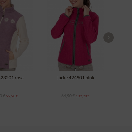
423201 rosa
Jacke 424901 pink
Ja
0 €
64,90 €
99,90 €
139,90 €