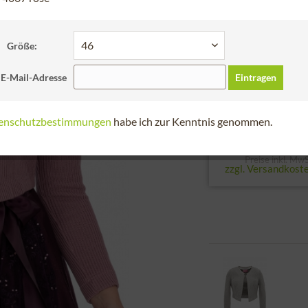
Bitte die Größe der
34
36
38
Größe:
zur Größentabell
 E-Mail-Adresse
Eintragen
gespart 33,00 € (29%)
ab
enschutzbestimmungen
habe ich zur Kenntnis genommen.
Statt: 112,90
79,90 
Preise inkl. MwS
zzgl. Versandkost