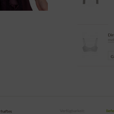
Di
meh
Verfügbarkeit:
lief
rhaftes