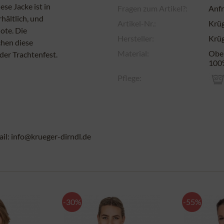
ese Jacke ist in
Fragen zum Artikel?:
Anfr
hältlich, und
Artikel-Nr.:
Krü
ote. Die
Hersteller:
Krüg
chen diese
Material:
Ober
der Trachtenfest.
100
Pflege:
l: info@krueger-dirndl.de
-30%
-55%