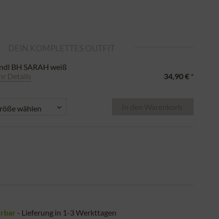
DEIN KOMPLETTES OUTFIT
rndl BH SARAH weiß
r Details
34,90 €
*
In den
Warenkorb
erbar
- Lieferung in 1-3 Werkttagen