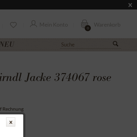
Mein Konto
Warenkorb
0
NEU
irndl Jacke 374067 rose
uf Rechnung
cksendung
nd