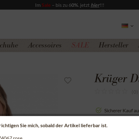
Im
Sale
– bis zu 6
0%
. jetzt
hier
!!!
chuhe
Accessoires
SALE
Hersteller
Krüger D
(
0
)
Sicherer Kauf a
Kostenfreie Rü
chtigen Sie mich, sobald der Artikel lieferbar ist.
Schneller Versa
74067 rose