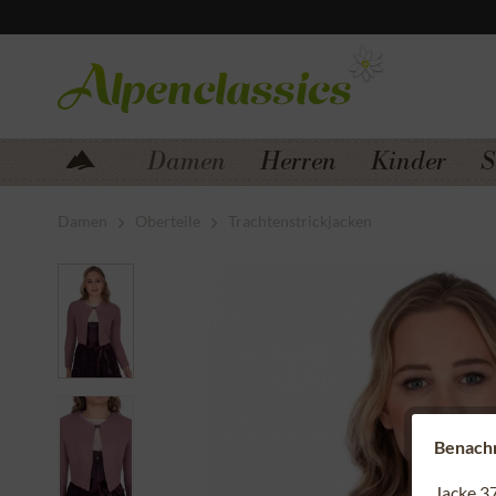
Zum Menü springen
Zum Hauptbereich springen
Damen
Herren
Kinder
S
Damen
Oberteile
Trachtenstrickjacken
Benachri
Jacke 3