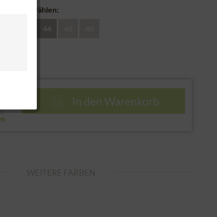
 Jacke auswählen:
40
42
44
46
48
e
 €
In den
Warenkorb
€
t.
en
WEITERE FARBEN