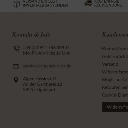
VERSAND ERFOLGT
KOSTENFREIE
INNERHALB 24 STUNDEN
RÜCKSENDUNG
Kontakt & Info
Kundenser
+49 (0)2941 746 304-0
Kontaktform
Mo.-Fr. von 9 bis 16 Uhr
Geld zurück 
Versand
service@alpenclassics.de
Widerrufsrec
Alpenclassics e.K.
Mögliche Za
An der Gärtnerei 12
Retouren Ser
59555
Lippstadt
Cookie-Einst
Widerruf e