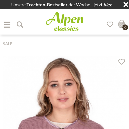
Unsere
Trachten-Bestseller
der Woche - jetzt
hier
.
Zum Menü springen
Zum Hauptbereich springen
0
SALE