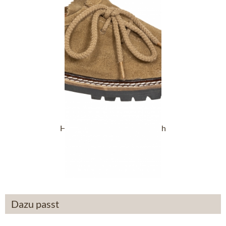
Haferlschuh MICHI Velour reh
64,90 €
Dazu passt