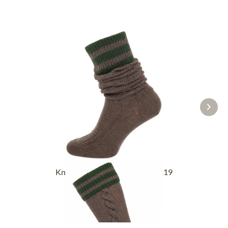
Kniebundstrümpfe L8995R-1119
mittelbraun tanne
24,90 €