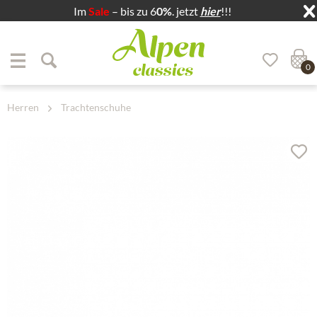
Im
Sale
– bis zu 6
0%
. jetzt
hier
!!!
Zum Menü springen
Zum Hauptbereich springen
0
Herren
Trachtenschuhe