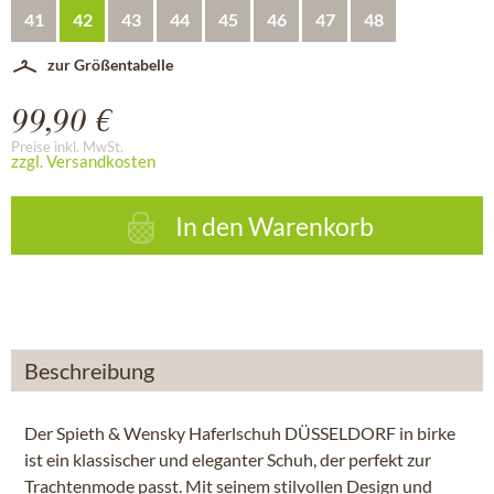
41
42
43
44
45
46
47
48
zur Größentabelle
99,90 €
Preise inkl. MwSt.
zzgl. Versandkosten
In den
Warenkorb
Beschreibung
Der Spieth & Wensky Haferlschuh DÜSSELDORF in birke
ist ein klassischer und eleganter Schuh, der perfekt zur
Trachtenmode passt. Mit seinem stilvollen Design und