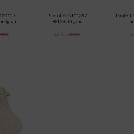
G100127
Pantoffel G101397
Pantoff
ellgrau
HELSINKI grau
an
12,90 €
ab
,90 €
39,90 €