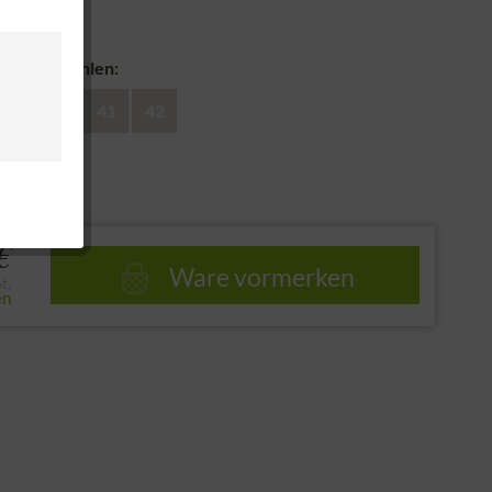
nd
huhe auswählen:
39
40
41
42
e
€
Ware vormerken
t.
en