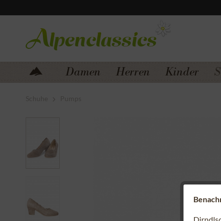
Zum Menü springen
Zum Hauptbereich springen
Damen
Herren
Kinder
S
Schuhe
Pumps
Benachri
Dirndls