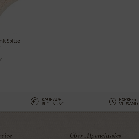
it Spitze
r
 €
KAUF AUF
EXPRESS
RECHNUNG
VERSAND
vice
Über Alpenclassics