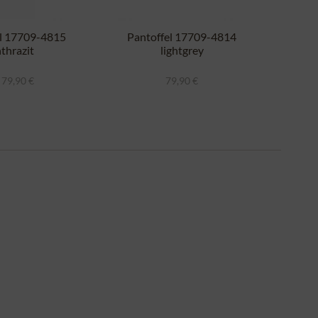
el 17709-4815
Pantoffel 17709-4814
Clo
thrazit
lightgrey
 79,90 €
79,90 €