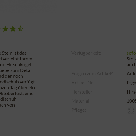
Stein ist das
Verfügbarkeit:
sofo
d verleiht Ihrem
Std.
von Hirschkogel
am
iebe zum Detail
Fragen zum Artikel?:
Anfr
und dennoch
rndlschuh verfügt
Artikel-Nr.:
Esg
nzen Tag über ein
Hersteller:
Hirs
ktoberfest, einer
ndlschuh
Material:
100%
uch von
Pflege: