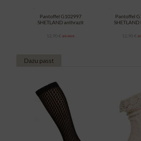
Pantoffel G102997
Pantoffel 
SHETLAND anthrazit
SHETLAND h
12,90 €
12,90 €
39,90 €
39
Dazu passt