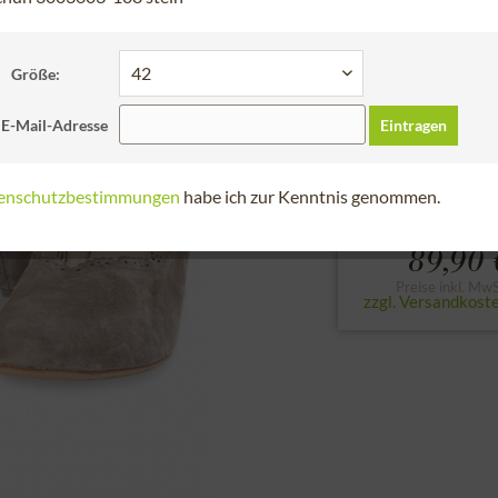
Schneller Versa
Bitte Größe der Sc
Größe:
36
37
38
 E-Mail-Adresse
Eintragen
zur Größentabell
enschutzbestimmungen
habe ich zur Kenntnis genommen.
89,90 
Preise inkl. MwS
zzgl. Versandkost