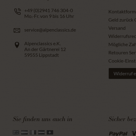
+49 (0)2941 746 304-0
Kontaktform
Mo.-Fr. von 9 bis 16 Uhr
Geld zurück 
Versand
service@alpenclassics.de
Widerrufsrec
Alpenclassics e.K.
Mögliche Za
An der Gärtnerei 12
Retouren Ser
59555
Lippstadt
Cookie-Einst
Widerruf e
Sie finden uns auch in
Sicher be