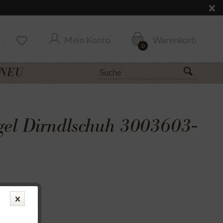
Mein Konto
Warenkorb
0
NEU
gel Dirndlschuh 3003603-
uf Rechnung
cksendung