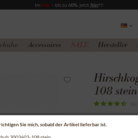
Im
Sale
– bis zu 6
0%
. jetzt
hier
!!!
chuhe
Accessoires
SALE
Hersteller
Hirschko
108 stein
(
6
)
Sicherer Kauf a
chtigen Sie mich, sobald der Artikel lieferbar ist.
Kostenfreie Rü
chuh 3003603-108 stein