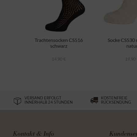
Trachtensocken CS516
Socke CS530 m
schwarz
natu
14,90 €
19,90
VERSAND ERFOLGT
KOSTENFREIE
INNERHALB 24 STUNDEN
RÜCKSENDUNG
Kontakt & Info
Kundenser