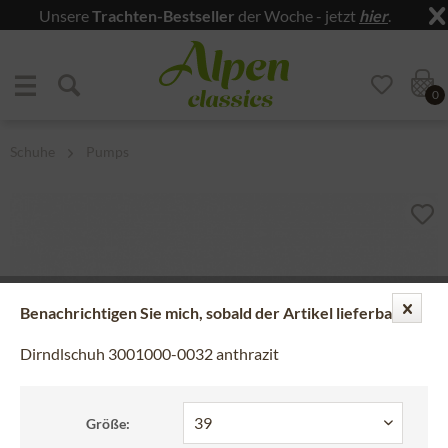
Unsere
Trachten-Bestseller
der Woche - jetzt
hier
.
Zum Menü springen
Zum Hauptbereich springen
0
Schuhe
Pumps
Benachrichtigen Sie mich, sobald der Artikel lieferbar ist.
Dirndlschuh 3001000-0032 anthrazit
Größe: