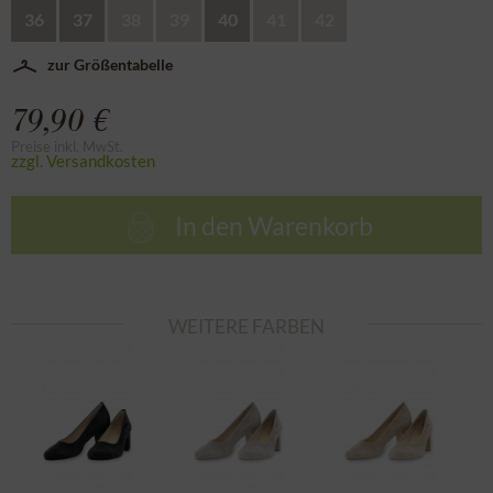
36
37
38
39
40
41
42
zur Größentabelle
79,90 €
Preise inkl. MwSt.
zzgl. Versandkosten
In den
Warenkorb
WEITERE FARBEN