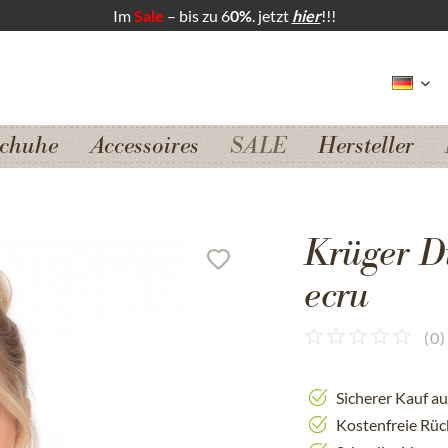
Im
Sale
– bis zu 6
0%
. jetzt
hier
!!!
chuhe
Accessoires
SALE
Hersteller
Krüger D
ecru
(
0
)
Sicherer Kauf a
Kostenfreie Rü