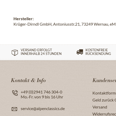
Hersteller:
Krüger-Dirndl GmbH, Antoniusstr.21, 73249 Wernau, eMai
VERSAND ERFOLGT
KOSTENFREIE
INNERHALB 24 STUNDEN
RÜCKSENDUNG
Kontakt & Info
Kundenser
+49 (0)2941 746 304-0
Kontaktform
Mo.-Fr. von 9 bis 16 Uhr
Geld zurück 
Versand
service@alpenclassics.de
Widerrufsrec