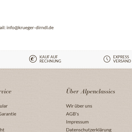
l: info@krueger-dirndl.de
KAUF AUF
EXPRESS
RECHNUNG
VERSAND
vice
Über Alpenclassics
ular
Wir über uns
Garantie
AGB's
Impressum
ht
Datenschutzerklärung