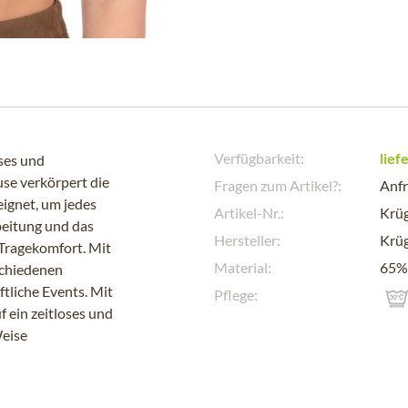
Verfügbarkeit:
lief
oses und
use verkörpert die
Fragen zum Artikel?:
Anfr
eignet, um jedes
Artikel-Nr.:
Krüg
beitung und das
Hersteller:
Krüg
Tragekomfort. Mit
Material:
65% 
schiedenen
ftliche Events. Mit
Pflege:
 ein zeitloses und
Weise