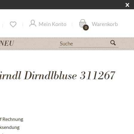
Mein Konto
Warenkorb
0
NEU
irndl Dirndlbluse 311267
uf Rechnung
cksendung