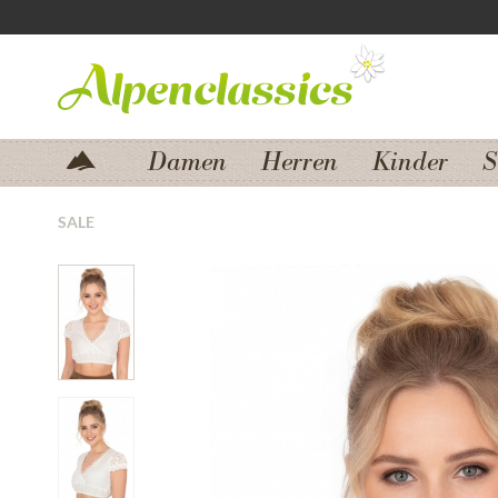
Zum Menü springen
Zum Hauptbereich springen
Damen
Herren
Kinder
S
SALE