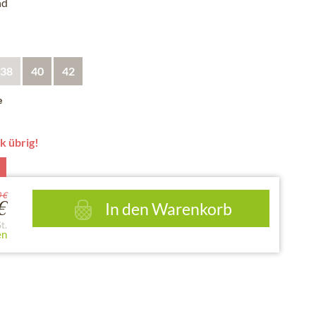
nd
38
40
42
e
k übrig!
0 €
In den
Warenkorb
€
t.
en