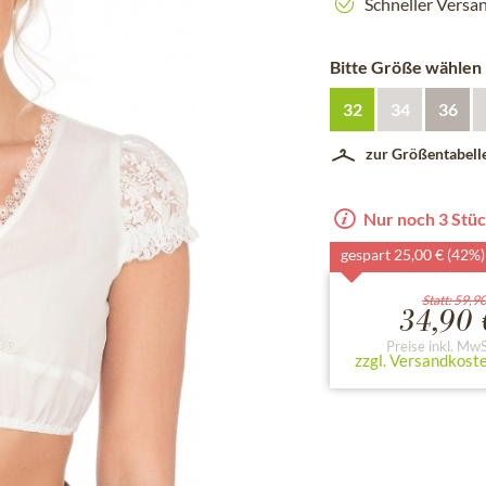
Schneller Versa
Bitte Größe wählen
32
34
36
zur Größentabell
Nur noch 3 Stüc
gespart 25,00 € (42%)
Statt: 59,9
34,90 
Preise inkl. MwS
zzgl. Versandkost